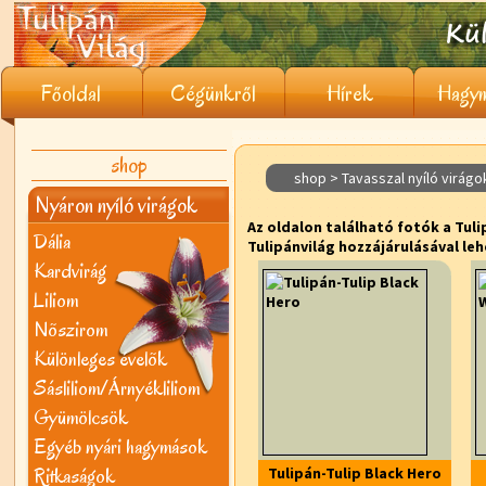
Főoldal
Cégünkről
Hírek
Hagym
shop
shop > Tavasszal nyíló virágok
Nyáron nyíló virágok
Az oldalon található fotók a Tuli
Dália
Tulipánvilág hozzájárulásával leh
Kardvirág
Liliom
Nõszirom
Különleges évelõk
Sásliliom/Árnyékliliom
Gyümölcsök
Egyéb nyári hagymások
Ritkaságok
Tulipán-Tulip Black Hero