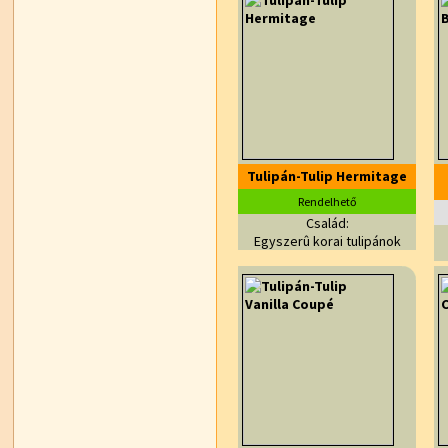
Tulipán-Tulip Hermitage
Rendelhető
Család:
Egyszerû korai tulipánok