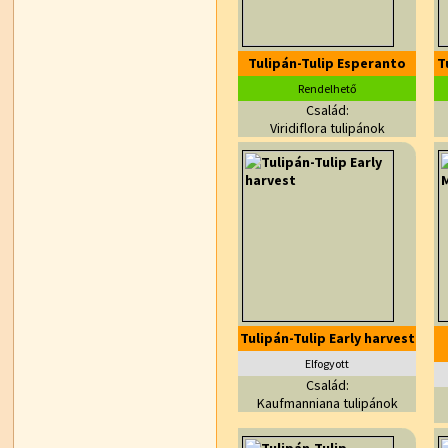
Tulipán-Tulip Esperanto
T
Rendelhető
Család:
Viridiflora tulipánok
Tulipán-Tulip Early harvest
Elfogyott
Család:
Kaufmanniana tulipánok