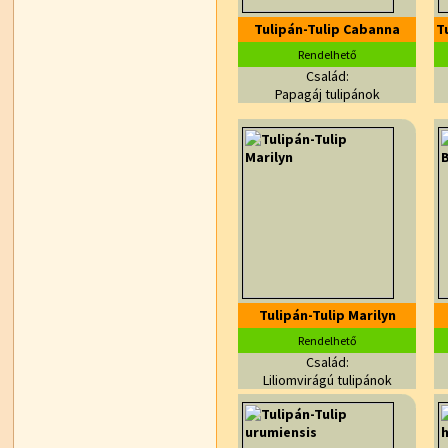
Tulipán-Tulip Cabanna
T
Rendelhető
Család:
Papagáj tulipánok
Tulipán-Tulip Marilyn
Rendelhető
Család:
Liliomvirágú tulipánok