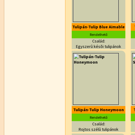
Tulipán-Tulip Blue Aimable
Rendelhető
Család:
Egyszerû késõi tulipánok
Tulipán-Tulip Honeymoon
Rendelhető
Család:
Rojtos szélû tulipánok