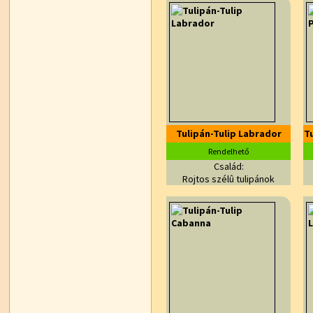
Tulipán-Tulip Labrador
Tu
Rendelhető
Család:
Rojtos szélû tulipánok