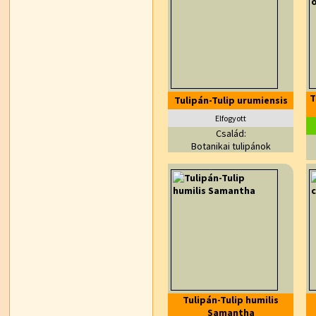
T
Tulipán-Tulip urumiensis
Elfogyott
Család:
Botanikai tulipánok
Tulipán-Tulip humilis
Samantha