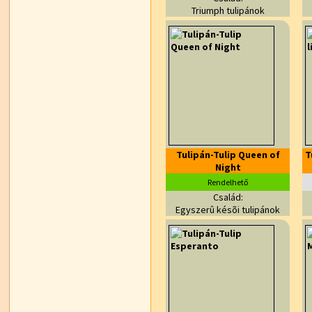
Triumph tulipánok
Tulipán-Tulip Queen of
T
Night
Rendelhető
Család:
Egyszerû késõi tulipánok