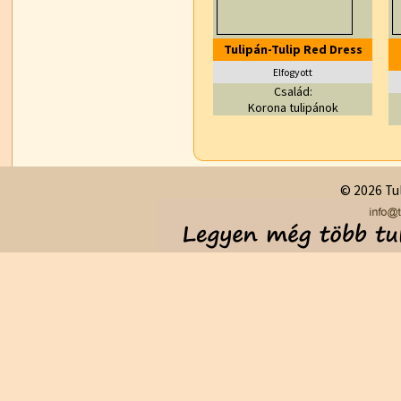
Tulipán-Tulip Red Dress
Elfogyott
Család:
Korona tulipánok
© 2026 Tul