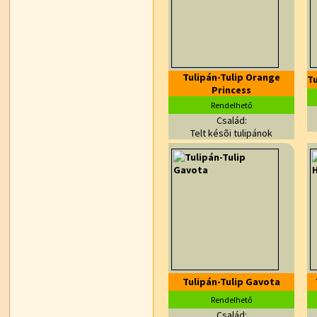
Tulipán-Tulip Orange
Tu
Princess
Rendelhető
Család:
Telt késõi tulipánok
Tulipán-Tulip Gavota
Rendelhető
Család: