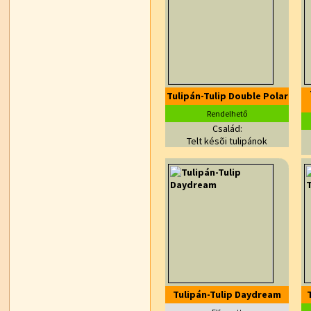
Tulipán-Tulip Double Polar
Rendelhető
Család:
Telt késõi tulipánok
Tulipán-Tulip Daydream