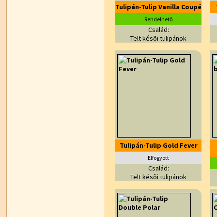
Tulipán-Tulip Vanilla Coupé
Rendelhető
Család:
Telt késõi tulipánok
Tulipán-Tulip Gold Fever
Elfogyott
Család:
Telt késõi tulipánok