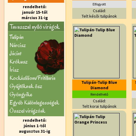
Elfogyott
rendelhető:
Család:
január 15-től
Telt késõi tulipánok
március 31-ig
Tavasszal nyíló virágok
Tulipán
Nárcisz
Jácint
Krókusz
Írisz
Kockásliliom/Fritillaria
Tulipán-Tulip Blue
Gyűjtőknek ősz
Diamond
Gyöngyike
Rendelhető
Család:
Egyéb Különlegességek
Telt korai tulipánok
Õsszel virágzóak
rendelhető:
június 1-től
augusztus 31-ig