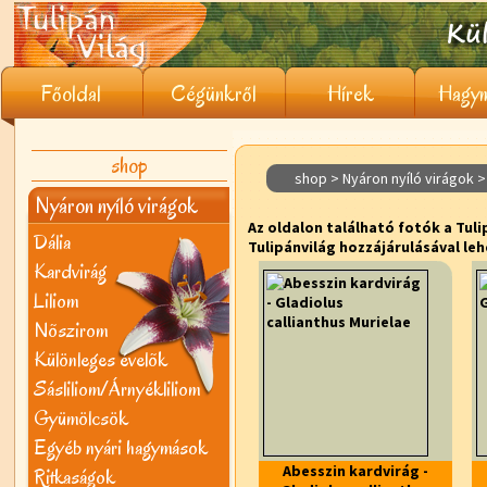
Főoldal
Cégünkről
Hírek
Hagym
shop
shop > Nyáron nyíló virágok >
Nyáron nyíló virágok
Az oldalon található fotók a Tuli
Dália
Tulipánvilág hozzájárulásával leh
Kardvirág
Liliom
Nõszirom
Különleges évelõk
Sásliliom/Árnyékliliom
Gyümölcsök
Egyéb nyári hagymások
Abesszin kardvirág -
Ritkaságok