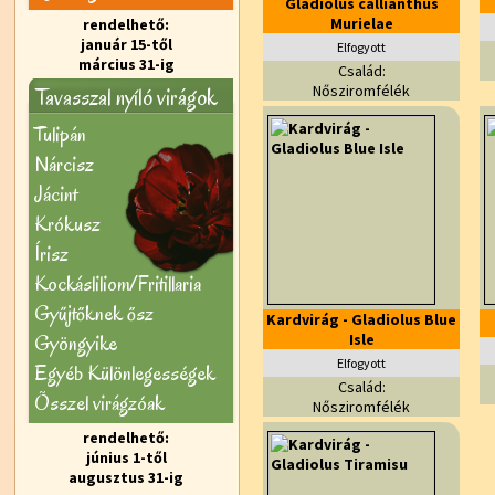
Gladiolus callianthus
Murielae
rendelhető:
január 15-től
Elfogyott
március 31-ig
Család:
Nősziromfélék
Tavasszal nyíló virágok
Tulipán
Nárcisz
Jácint
Krókusz
Írisz
Kockásliliom/Fritillaria
Gyűjtőknek ősz
Kardvirág - Gladiolus Blue
Gyöngyike
Isle
Elfogyott
Egyéb Különlegességek
Család:
Õsszel virágzóak
Nősziromfélék
rendelhető:
június 1-től
augusztus 31-ig