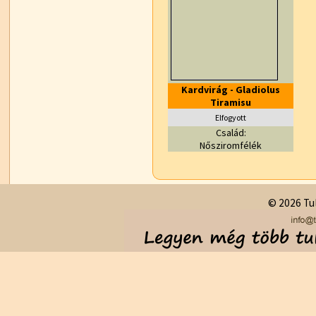
Kardvirág - Gladiolus
Tiramisu
Elfogyott
Család:
Nősziromfélék
© 2026 Tul