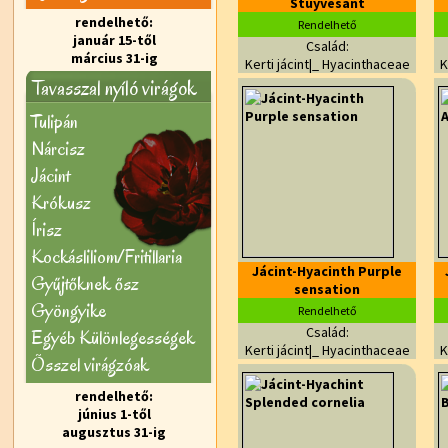
Stuyvesant
rendelhető:
Rendelhető
január 15-től
Család:
március 31-ig
Kerti jácint|_ Hyacinthaceae
K
Tavasszal nyíló virágok
Tulipán
Nárcisz
Jácint
Krókusz
Írisz
Kockásliliom/Fritillaria
Jácint-Hyacinth Purple
Gyűjtőknek ősz
sensation
Gyöngyike
Rendelhető
Család:
Egyéb Különlegességek
Kerti jácint|_ Hyacinthaceae
K
Õsszel virágzóak
rendelhető:
június 1-től
augusztus 31-ig