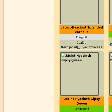
Jácint-Hyachint Splended
cornelia
Elfogyott
Család:
K
Kerti jácint|_ Hyacinthaceae
Jácint-Hyacinth Gipsy
Queen
Rendelhető