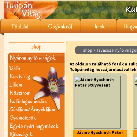
Főoldal
Cégünkről
Hírek
Hagym
shop
shop > Tavasszal nyíló virágo
Nyáron nyíló virágok
Az oldalon található fotók a Tuli
Dália
Tulipánvilág hozzájárulásával leh
Kardvirág
Liliom
Nõszirom
Különleges évelõk
Sásliliom/Árnyékliliom
Gyümölcsök
Egyéb nyári hagymások
Jácint-Hyachinth Peter
Ritkaságok