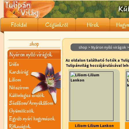
Főoldal
Cégünkről
Hírek
Hagym
shop
shop > Nyáron nyíló virágok >
Nyáron nyíló virágok
Az oldalon található fotók a Tuli
Dália
Tulipánvilág hozzájárulásával leh
Kardvirág
Liliom
Nõszirom
Különleges évelõk
Sásliliom/Árnyékliliom
Gyümölcsök
Egyéb nyári hagymások
Ritkaságok
Liliom-Lilium Lankon