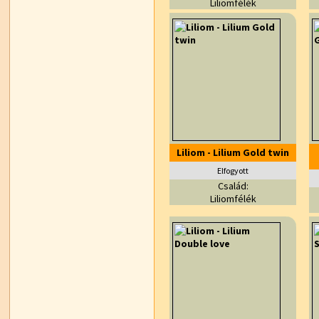
Liliomfélék
Liliom - Lilium Gold twin
Elfogyott
Család:
Liliomfélék