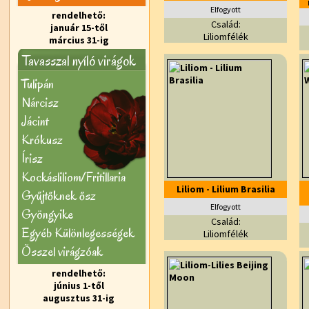
Elfogyott
rendelhető:
Család:
január 15-től
Liliomfélék
március 31-ig
Tavasszal nyíló virágok
Tulipán
Nárcisz
Jácint
Krókusz
Írisz
Kockásliliom/Fritillaria
Liliom - Lilium Brasilia
Gyűjtőknek ősz
Elfogyott
Gyöngyike
Család:
Egyéb Különlegességek
Liliomfélék
Õsszel virágzóak
rendelhető:
június 1-től
augusztus 31-ig