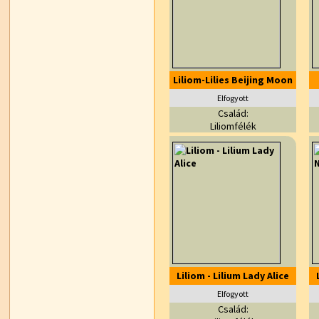
Liliom-Lilies Beijing Moon
Elfogyott
Család:
Liliomfélék
Liliom - Lilium Lady Alice
Elfogyott
Család: