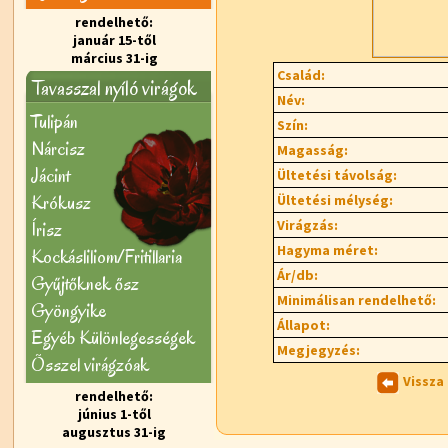
rendelhető:
január 15-től
március 31-ig
Család:
Tavasszal nyíló virágok
Név:
Tulipán
Szín:
Nárcisz
Magasság:
Jácint
Ültetési távolság:
Krókusz
Ültetési mélység:
Virágzás:
Írisz
Hagyma méret:
Kockásliliom/Fritillaria
Ár/db:
Gyűjtőknek ősz
Minimálisan rendelhető:
Gyöngyike
Állapot:
Egyéb Különlegességek
Megjegyzés:
Õsszel virágzóak
Vissza
rendelhető:
június 1-től
augusztus 31-ig