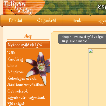
Főoldal
Cégünkről
Hírek
Hagym
shop
shop > Tavasszal nyíló virágok
Tulip Blue Aimable
Nyáron nyíló virágok
Dália
Kardvirág
Liliom
Nõszirom
Különleges évelõk
Sásliliom/Árnyékliliom
Gyümölcsök
Egyéb nyári hagymások
Ritkaságok