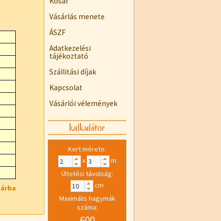
Kosár
Vásárlás menete
ÁSZF
Adatkezelési
tájékoztató
Szállitási díjak
Kapcsolat
Vásárlói vélemények
kalkulátor
Kert mérete:
x
m
Ültetési távolság:
cm
sárba
Maximális hagymák
száma:
600