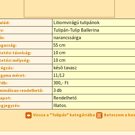
Liliomvirágú tulipánok
alád:
Tulipán-Tulip Ballerina
v:
narancssárga
ín:
55 cm
gasság:
10 cm
tetési távolság:
10 cm
tetési mélység:
késõ tavasz
rágzás:
11/12
gyma méret:
300,- Ft
/db:
3 db
nimálisan rendelhető:
Rendelhető
lapot:
Illatos.
gjegyzés:
Vissza a "Tulipán" kategóriába
Beteszem a ko