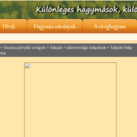
Hírek
Hagymás növények
A virághagyma
> Tavasszal nyíló virágok >
Tulipán
> Liliomvirágú tulipánok > Tulipán-Tulip
rina