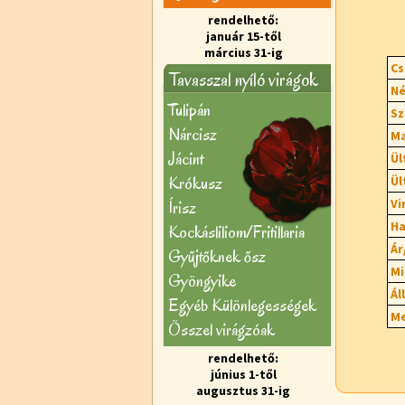
rendelhető:
január 15-től
március 31-ig
Cs
Tavasszal nyíló virágok
Né
Tulipán
Sz
Nárcisz
Ma
Jácint
Ül
Krókusz
Ül
Vi
Írisz
Ha
Kockásliliom/Fritillaria
Ár
Gyűjtőknek ősz
Mi
Gyöngyike
Ál
Egyéb Különlegességek
Me
Õsszel virágzóak
rendelhető:
június 1-től
augusztus 31-ig