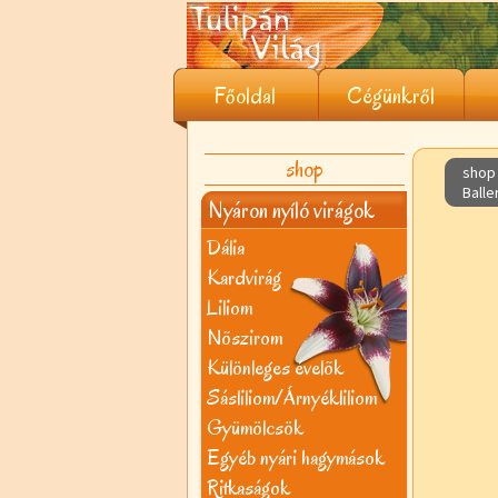
Főoldal
Cégünkről
shop
shop 
Balle
Nyáron nyíló virágok
Dália
Kardvirág
Liliom
Nõszirom
Különleges évelõk
Sásliliom/Árnyékliliom
Gyümölcsök
Egyéb nyári hagymások
Ritkaságok