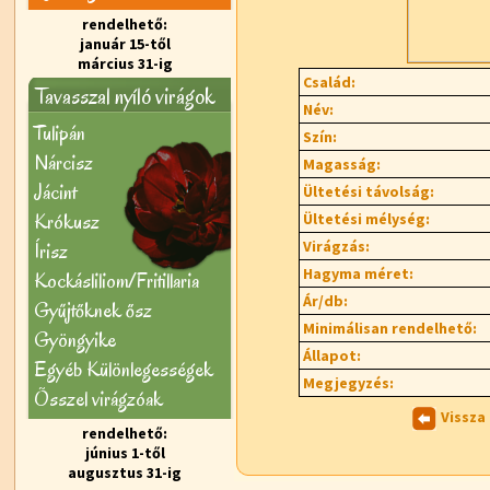
rendelhető:
január 15-től
március 31-ig
Család:
Tavasszal nyíló virágok
Név:
Tulipán
Szín:
Nárcisz
Magasság:
Jácint
Ültetési távolság:
Krókusz
Ültetési mélység:
Virágzás:
Írisz
Hagyma méret:
Kockásliliom/Fritillaria
Ár/db:
Gyűjtőknek ősz
Minimálisan rendelhető:
Gyöngyike
Állapot:
Egyéb Különlegességek
Megjegyzés:
Õsszel virágzóak
Vissza
rendelhető:
június 1-től
augusztus 31-ig