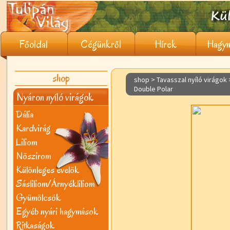
Főoldal
Cégünkről
Hírek
Hagym
shop
shop > Tavasszal nyíló virágok
Double Polar
Nyáron nyíló virágok
Dália
Kardvirág
Liliom
Nõszirom
Különleges évelõk
Sásliliom/Árnyékliliom
Gyümölcsök
Egyéb nyári hagymások
Ritkaságok