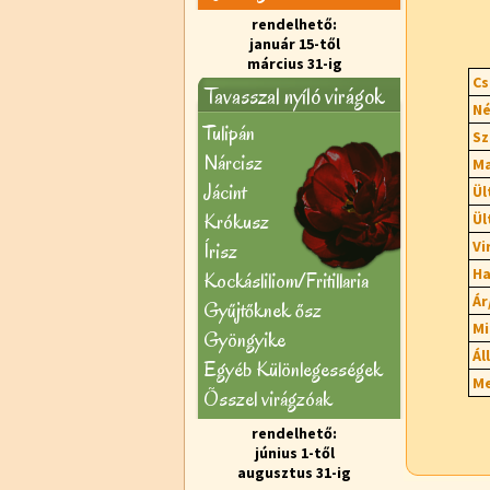
rendelhető:
január 15-től
március 31-ig
Cs
Tavasszal nyíló virágok
Né
Tulipán
Sz
Nárcisz
Ma
Jácint
Ül
Krókusz
Ül
Vi
Írisz
Ha
Kockásliliom/Fritillaria
Ár
Gyűjtőknek ősz
Mi
Gyöngyike
Ál
Egyéb Különlegességek
Me
Õsszel virágzóak
rendelhető:
június 1-től
augusztus 31-ig