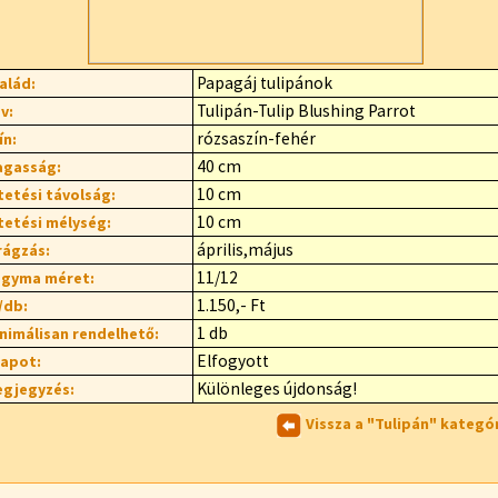
Papagáj tulipánok
alád:
Tulipán-Tulip Blushing Parrot
v:
rózsaszín-fehér
ín:
40 cm
gasság:
10 cm
tetési távolság:
10 cm
tetési mélység:
április,május
rágzás:
11/12
gyma méret:
1.150,- Ft
/db:
1 db
nimálisan rendelhető:
Elfogyott
lapot:
Különleges újdonság!
gjegyzés:
Vissza a "Tulipán" kategó