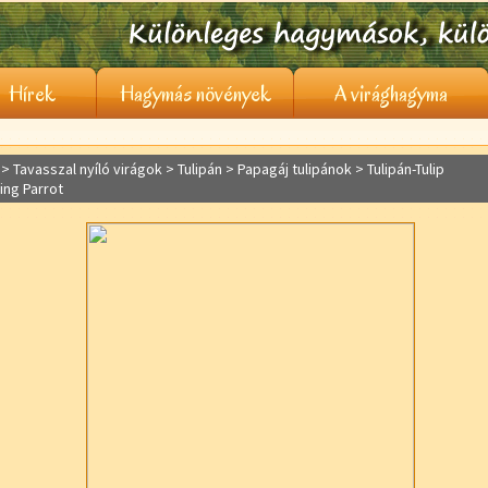
Hírek
Hagymás növények
A virághagyma
> Tavasszal nyíló virágok >
Tulipán
> Papagáj tulipánok > Tulipán-Tulip
ing Parrot