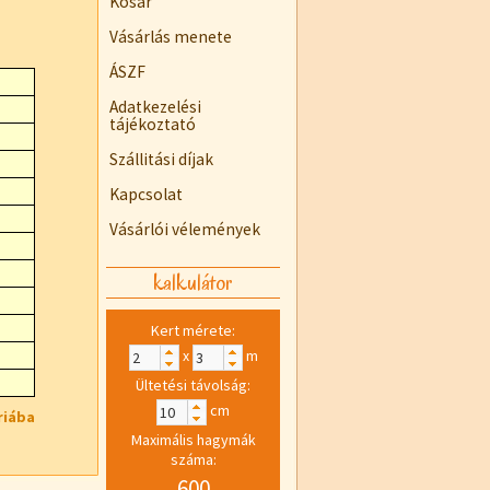
Kosár
Vásárlás menete
ÁSZF
Adatkezelési
tájékoztató
Szállitási díjak
Kapcsolat
Vásárlói vélemények
kalkulátor
Kert mérete:
x
m
Ültetési távolság:
cm
riába
Maximális hagymák
száma:
600