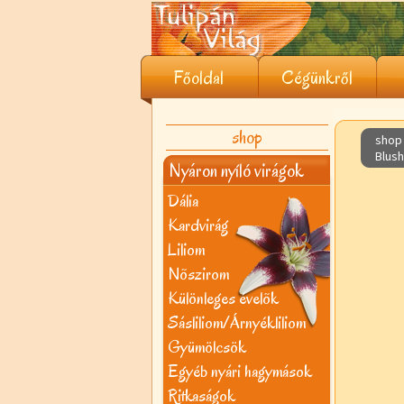
Főoldal
Cégünkről
shop
shop 
Blush
Nyáron nyíló virágok
Dália
Kardvirág
Liliom
Nõszirom
Különleges évelõk
Sásliliom/Árnyékliliom
Gyümölcsök
Egyéb nyári hagymások
Ritkaságok