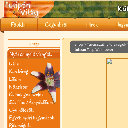
Főoldal
Cégünkről
Hírek
Hagym
shop
shop > Tavasszal nyíló virágok
tulipán-Tulip Wallflower
Nyáron nyíló virágok
Dália
Kardvirág
Liliom
Nõszirom
Különleges évelõk
Sásliliom/Árnyékliliom
Gyümölcsök
Egyéb nyári hagymások
Ritkaságok