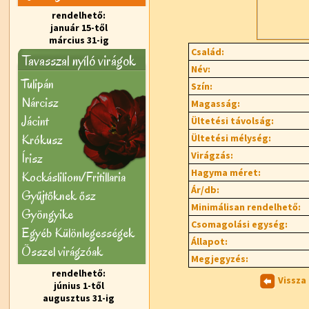
rendelhető:
január 15-től
március 31-ig
Család:
Tavasszal nyíló virágok
Név:
Tulipán
Szín:
Nárcisz
Magasság:
Jácint
Ültetési távolság:
Krókusz
Ültetési mélység:
Virágzás:
Írisz
Hagyma méret:
Kockásliliom/Fritillaria
Ár/db:
Gyűjtőknek ősz
Minimálisan rendelhető:
Gyöngyike
Csomagolási egység:
Egyéb Különlegességek
Állapot:
Õsszel virágzóak
Megjegyzés:
rendelhető:
Vissza
június 1-től
augusztus 31-ig