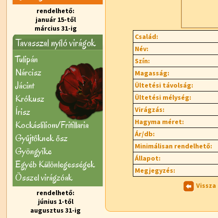
rendelhető:
január 15-től
március 31-ig
Család:
Tavasszal nyíló virágok
Név:
Tulipán
Szín:
Nárcisz
Magasság:
Jácint
Ültetési távolság:
Krókusz
Ültetési mélység:
Virágzás:
Írisz
Hagyma méret:
Kockásliliom/Fritillaria
Ár/db:
Gyűjtőknek ősz
Minimálisan rendelhető:
Gyöngyike
Állapot:
Egyéb Különlegességek
Megjegyzés:
Õsszel virágzóak
Vissza
rendelhető:
június 1-től
augusztus 31-ig