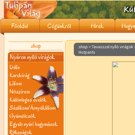
Főoldal
Cégünkről
Hírek
Hagym
shop
shop > Tavasszal nyíló virágok
Hotpants
Nyáron nyíló virágok
Dália
Kardvirág
Liliom
Nõszirom
Különleges évelõk
Sásliliom/Árnyékliliom
Gyümölcsök
Egyéb nyári hagymások
Ritkaságok