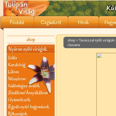
Főoldal
Cégünkről
Hírek
Hagym
shop
shop > Tavasszal nyíló virágok
clusiana
Nyáron nyíló virágok
Dália
Kardvirág
Liliom
Nõszirom
Különleges évelõk
Sásliliom/Árnyékliliom
Gyümölcsök
Egyéb nyári hagymások
Ritkaságok