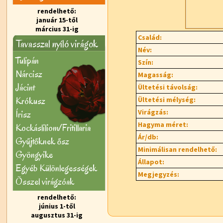
rendelhető:
január 15-től
március 31-ig
Család:
Tavasszal nyíló virágok
Név:
Tulipán
Szín:
Nárcisz
Magasság:
Jácint
Ültetési távolság:
Krókusz
Ültetési mélység:
Virágzás:
Írisz
Hagyma méret:
Kockásliliom/Fritillaria
Ár/db:
Gyűjtőknek ősz
Minimálisan rendelhető:
Gyöngyike
Állapot:
Egyéb Különlegességek
Megjegyzés:
Õsszel virágzóak
rendelhető:
június 1-től
augusztus 31-ig