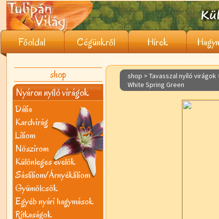
Főoldal
Cégünkről
Hírek
Hagym
shop
shop > Tavasszal nyíló virágok
White Spring Green
Nyáron nyíló virágok
Dália
Kardvirág
Liliom
Nõszirom
Különleges évelõk
Sásliliom/Árnyékliliom
Gyümölcsök
Egyéb nyári hagymások
Ritkaságok