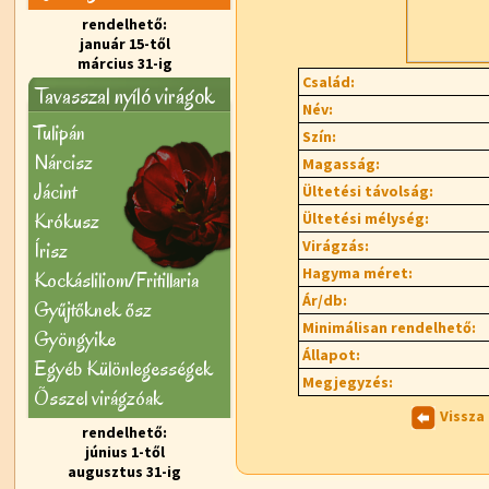
rendelhető:
január 15-től
március 31-ig
Család:
Tavasszal nyíló virágok
Név:
Tulipán
Szín:
Nárcisz
Magasság:
Jácint
Ültetési távolság:
Krókusz
Ültetési mélység:
Virágzás:
Írisz
Hagyma méret:
Kockásliliom/Fritillaria
Ár/db:
Gyűjtőknek ősz
Minimálisan rendelhető:
Gyöngyike
Állapot:
Egyéb Különlegességek
Megjegyzés:
Õsszel virágzóak
Vissza
rendelhető:
június 1-től
augusztus 31-ig