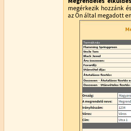
Megrendelés elküldé
megérkezik hozzánk és m
az Ön által megadott em