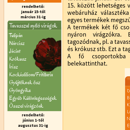
15. között lehetséges 
rendelhető:
webáruház választéka
január 15-től
március 31-ig
egyes termékek megszűn
Tavasszal nyíló virágok
A termékek két fő cso
nyáron virágzókra.
Tulipán
tagozódnak, pl. a tavassz
Nárcisz
és krókusz stb. Ezt a t
Jácint
A fő csoportokba 
Krókusz
belekattinthat.
Írisz
Kockásliliom/Fritillaria
Gyűjtőknek ősz
Gyöngyike
Egyéb Különlegességek
Õsszel virágzóak
rendelhető:
június 1-től
augusztus 31-ig