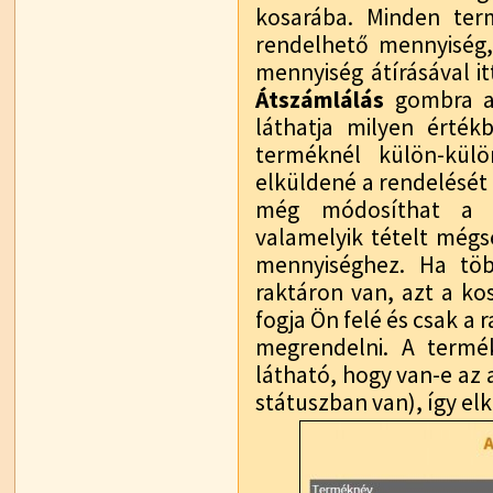
kosarába. Minden ter
rendelhető mennyiség,
mennyiség átírásával i
Átszámlálás
gombra a 
láthatja milyen érték
terméknél külön-kül
elküldené a rendelését -
még módosíthat a k
valamelyik tételt mégs
mennyiséghez. Ha töb
raktáron van, azt a kos
fogja Ön felé és csak a
megrendelni. A termé
látható, hogy van-e az
státuszban van), így el