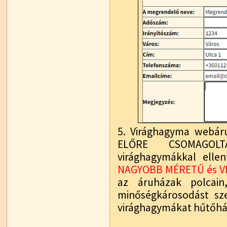
5. Virághagyma webár
ELŐRE CSOMAGOL
virághagymákkal ellen
NAGYOBB MÉRETŰ és V
az áruházak polcai
minőségkárosodást sz
virághagymákat hűtőház