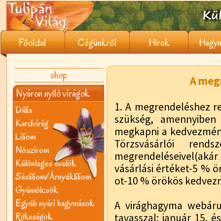
Főoldal
Cégünkről
Hírek
Hagym
shop
A meg
Nyáron nyíló virágok
1. A megrendeléshez re
Dália
szükség, amennyiben 
Kardvirág
megkapni a kedvezmény
Liliom
Törzsvásárlói rend
Nõszirom
megrendeléseivel(akár e
Különleges évelõk
vásárlási értéket-5 % 
Sásliliom/Árnyékliliom
ot-10 % örökös kedvez
Gyümölcsök
Egyéb nyári hagymások
A virághagyma webáruh
Ritkaságok
tavasszal: január 15. és