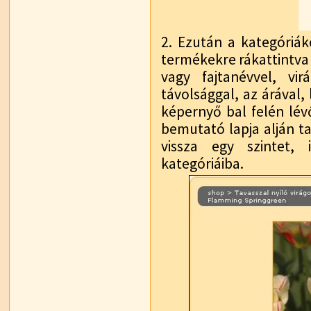
2. Ezután a kategóriáko
termékekre rákattintva 
vagy fajtanévvel, vir
távolsággal, az árával,
képernyő bal felén lév
bemutató lapja alján t
vissza egy szintet,
kategóriáiba.