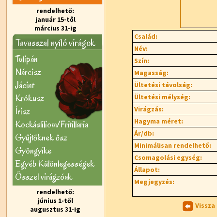
rendelhető:
január 15-től
március 31-ig
Család:
Tavasszal nyíló virágok
Név:
Tulipán
Szín:
Nárcisz
Magasság:
Jácint
Ültetési távolság:
Krókusz
Ültetési mélység:
Virágzás:
Írisz
Hagyma méret:
Kockásliliom/Fritillaria
Ár/db:
Gyűjtőknek ősz
Minimálisan rendelhető:
Gyöngyike
Csomagolási egység:
Egyéb Különlegességek
Állapot:
Õsszel virágzóak
Megjegyzés:
rendelhető:
június 1-től
Vissza
augusztus 31-ig