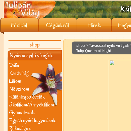
Főoldal
Cégünkről
Hírek
Hagym
shop
shop > Tavasszal nyíló virágok
Tulip Queen of Night
Nyáron nyíló virágok
Dália
Kardvirág
Liliom
Nõszirom
Különleges évelõk
Sásliliom/Árnyékliliom
Gyümölcsök
Egyéb nyári hagymások
Ritkaságok