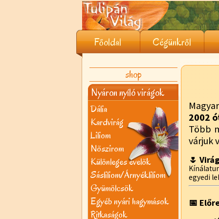
Főoldal
Cégünkről
shop
Nyáron nyíló virágok
Magyar
Dália
2002 ó
Kardvirág
Több 
Liliom
várjuk 
Nõszirom
🌷 Virá
Különleges évelõk
Kínálat
Sásliliom/Árnyékliliom
egyedi le
Gyümölcsök
Egyéb nyári hagymások
📅 Előr
Ritkaságok