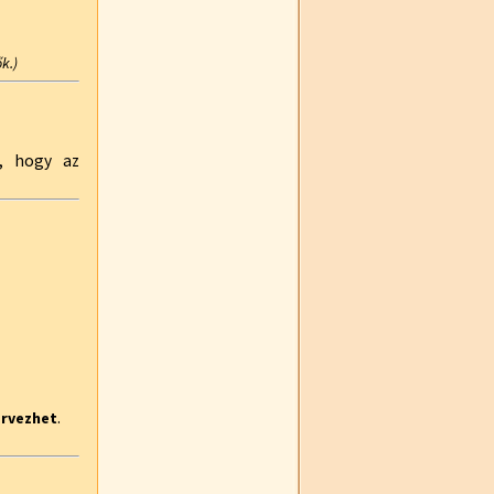
k.)
k, hogy az
.
ervezhet