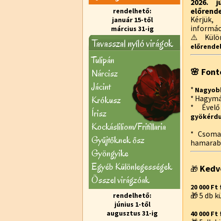
2026. j
előrende
rendelhető:
Kérjük,
január 15-től
informác
március 31-ig
⚠️ Külön
Tavasszal nyíló virágok
előrendel
Tulipán
🌸 Font
Nárcisz
Jácint
*
Nagyobb
Krókusz
* Hagymá
* Ével
Írisz
gyökérd
Kockásliliom/Fritillaria
* Csoma
Gyűjtőknek ősz
hamarabb
Gyöngyike
Egyéb Különlegességek
Kedv
🎁
Õsszel virágzóak
20 000 Ft 
rendelhető:
🎁 5 db 
június 1-től
augusztus 31-ig
40 000 Ft 