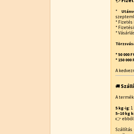
Fizet
💳
*
Utánv
szeptemb
* Fizetés
* Fizetés
* Vásárlá
Törzsvás
* 50 000 
* 150 000
A kedvez
Száll
🚚
A termék
: 
5 kg-ig
5–10 kg 
👉 ebből 
Szállítá