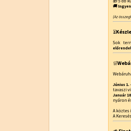
🎁 5 db 
🚚
Ingyen
(Az összeg
Készl
⏳
Sok te
előrendel
Webár
🛒
Webáruhá
Június 1.
tavaszi 
Január 10
nyáron é
A köztes 
A Keresé