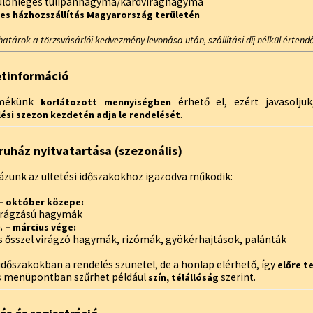
különleges tulipánhagyma/kardvirághagyma
es házhozszállítás Magyarország területén
határok a törzsvásárlói kedvezmény levonása után, szállítási díj nélkül értendő
etinformáció
rmékünk
érhető el, ezért javasolju
korlátozott mennyiségben
.
ési szezon kezdetén adja le rendelését
uház nyitvatartása (szezonális)
zunk az ültetési időszakokhoz igazodva működik:
 – október közepe:
virágzású hagymák
. – március vége:
s ősszel virágzó hagymák, rizómák, gyökérhajtások, palánták
időszakokban a rendelés szünetel, de a honlap elérhető, így
előre t
s menüpontban szűrhet például
szerint.
szín, télállóság