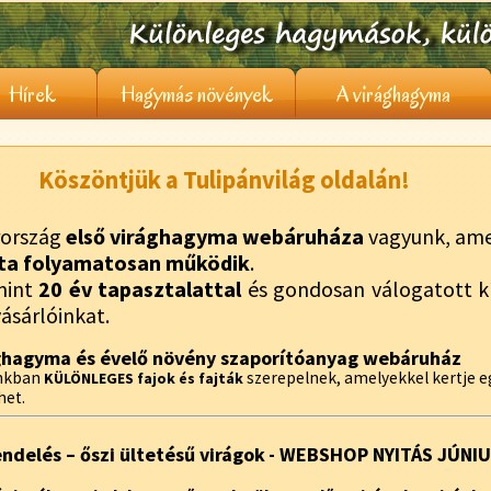
Hírek
Hagymás növények
A virághagyma
Köszöntjük a Tulipánvilág oldalán!
ország
első virághagyma webáruháza
vagyunk, ame
ta folyamatosan működik
.
mint
20 év tapasztalattal
és gondosan válogatott kí
vásárlóinkat.
ghagyma és évelő növény szaporítóanyag webáruház
unkban
szerepelnek, amelyekkel kertje 
KÜLÖNLEGES fajok és fajták
het.
endelés – őszi ültetésű virágok
- WEBSHOP NYITÁS JÚNI