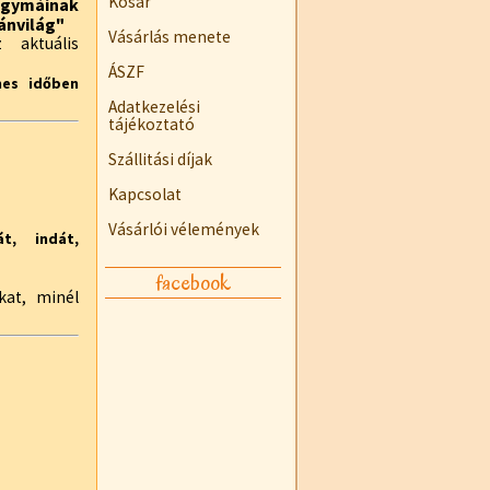
Kosár
agymáinak
ánvilág"
Vásárlás menete
 aktuális
ÁSZF
es időben
Adatkezelési
tájékoztató
Szállitási díjak
Kapcsolat
Vásárlói vélemények
t, indát,
facebook
kat, minél