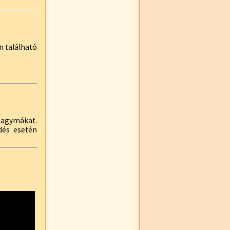
en található
agymákat.
rdés esetén