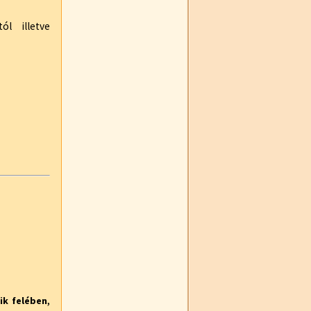
l illetve
,
ik felében