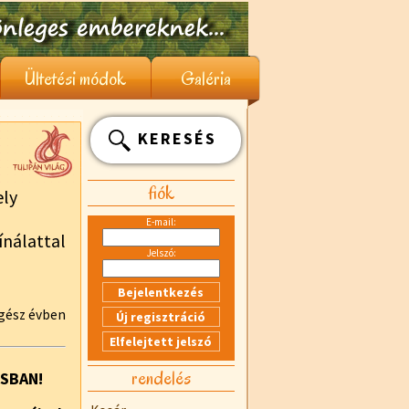
Ültetési módok
Galéria
KERESÉS
fiók
ly
E-mail:
nálattal
Jelszó:
egész évben
rendelés
USBAN!