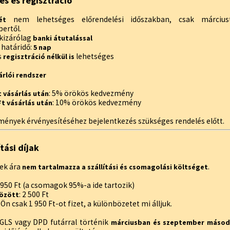
és és regisztráció
nem lehetséges előrendelési időszakban, csak márciustó
ét
ertől.
 kizárólag
banki átutalással
i határidő:
5 nap
s
lehetséges
regisztráció nélkül is
árlói rendszer
: 5% örökös kedvezmény
Ft vásárlás után
: 10% örökös kedvezmény
 Ft vásárlás után
mények érvényesítéséhez bejelentkezés szükséges rendelés előtt.
ítási díjak
ek ára
.
nem tartalmazza a szállítási és csomagolási költséget
1 950 Ft (a csomagok 95%-a ide tartozik)
: 2 500 Ft
között
Ön csak 1 950 Ft-ot fizet, a különbözetet mi álljuk.
s GLS vagy DPD futárral történik
márciusban és szeptember másod