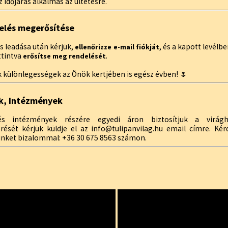
 időjárás alkalmas az ültetésre.
elés megerősítése
s leadása után kérjük,
, és a kapott levélb
ellenőrizze e-mail fiókját
ttintva
.
erősítse meg rendelését
 különlegességek az Önök kertjében is egész évben! 🌷
k, Intézmények
s intézmények részére egyedi áron biztosítjuk a virágh
érését kérjük küldje el az info@tulipanvilag.hu email címre. Ké
inket bizalommal: +36 30 675 8563 számon.