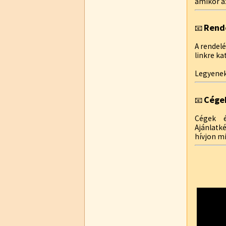
amikor az
Rend
📧
A rendelé
linkre ka
Legyenek
Cége
📧
Cégek é
Ajánlatk
hívjon m