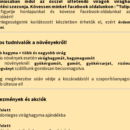
úniusában indul az ősszel ültetendő virágok virágh
lési szezonja. Kövessen minket facebook oldalunkon : "Tulip
 figyelje honlapunkat és kövesse Facebook-oldalunkat az
iókért!
legességeink korlátozott készletben érhetők el, ezért
érdem
.
ni
os tudnivalók a növényekről!
 hagyma = több és nagyobb virág
s növények esetén
virághagymát, hagymagumót
ő növényeknél
gyökérgumót, gumót, gyökérsarjat, rizómá
szállítunk gondosan becsomagolva.
ugványt
g megérkezése után védje a kiszáradástól a szaporítóanyago
 ültesse el!
ezmények és akciók
felett
különleges virághagyma ajándékba
felett