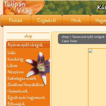
Főoldal
Cégünkről
Hírek
Hagym
shop
shop > Tavasszal nyíló virágok
Cape Town
Nyáron nyíló virágok
Dália
Kardvirág
Liliom
Nõszirom
Különleges évelõk
Sásliliom/Árnyékliliom
Gyümölcsök
Egyéb nyári hagymások
Ritkaságok