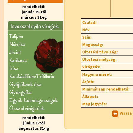
rendelhető:
január 15-től
március 31-ig
Család:
Tavasszal nyíló virágok
Név:
Tulipán
Szín:
Nárcisz
Magasság:
Jácint
Ültetési távolság:
Krókusz
Ültetési mélység:
Virágzás:
Írisz
Hagyma méret:
Kockásliliom/Fritillaria
Ár/db:
Gyűjtőknek ősz
Minimálisan rendelhető:
Gyöngyike
Állapot:
Egyéb Különlegességek
Megjegyzés:
Õsszel virágzóak
Vissza
rendelhető:
június 1-től
augusztus 31-ig