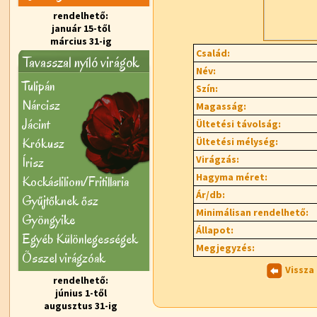
rendelhető:
január 15-től
március 31-ig
Család:
Tavasszal nyíló virágok
Név:
Tulipán
Szín:
Nárcisz
Magasság:
Jácint
Ültetési távolság:
Krókusz
Ültetési mélység:
Virágzás:
Írisz
Hagyma méret:
Kockásliliom/Fritillaria
Ár/db:
Gyűjtőknek ősz
Minimálisan rendelhető:
Gyöngyike
Állapot:
Egyéb Különlegességek
Megjegyzés:
Õsszel virágzóak
Vissza
rendelhető:
június 1-től
augusztus 31-ig