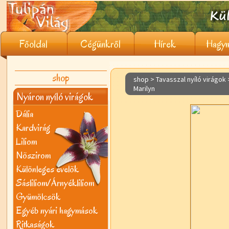
Főoldal
Cégünkről
Hírek
Hagym
shop
shop > Tavasszal nyíló virágok
Marilyn
Nyáron nyíló virágok
Dália
Kardvirág
Liliom
Nõszirom
Különleges évelõk
Sásliliom/Árnyékliliom
Gyümölcsök
Egyéb nyári hagymások
Ritkaságok