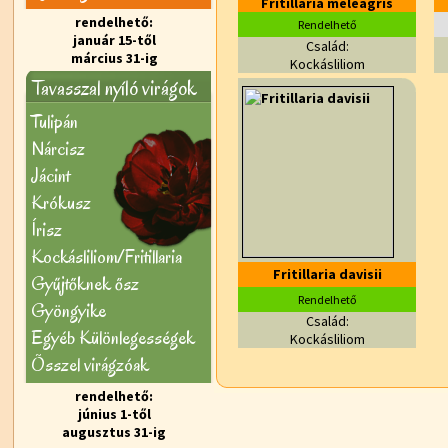
Fritillaria meleagris
rendelhető:
Rendelhető
január 15-től
Család:
március 31-ig
Kockásliliom
Tavasszal nyíló virágok
Tulipán
Nárcisz
Jácint
Krókusz
Írisz
Kockásliliom/Fritillaria
Fritillaria davisii
Gyűjtőknek ősz
Rendelhető
Gyöngyike
Család:
Egyéb Különlegességek
Kockásliliom
Õsszel virágzóak
rendelhető:
június 1-től
augusztus 31-ig