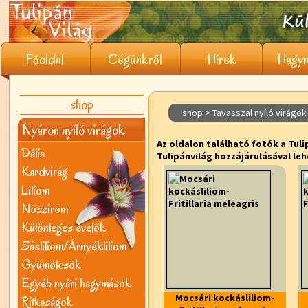
Főoldal
Cégünkről
Hírek
Hagym
shop
shop > Tavasszal nyíló virágok 
Nyáron nyíló virágok
Az oldalon található fotók a Tuli
Dália
Tulipánvilág hozzájárulásával leh
Kardvirág
Liliom
Nõszirom
Különleges évelõk
Sásliliom/Árnyékliliom
Gyümölcsök
Egyéb nyári hagymások
Mocsári kockásliliom-
Ritkaságok