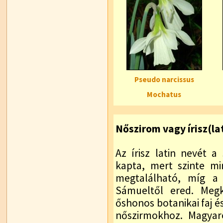
Pseudo narcissus
Mochatus
Nőszirom vagy írisz(lat
Az írisz latin nevét 
kapta, mert szinte mi
megtalálható, míg a 
Sámueltől ered. Megk
őshonos botanikai faj és
nőszirmokhoz. Magyaro