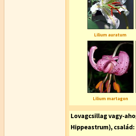
Lilium auratum
Lilium martagon
Lovagcsillag vagy-ahog
Hippeastrum), család: