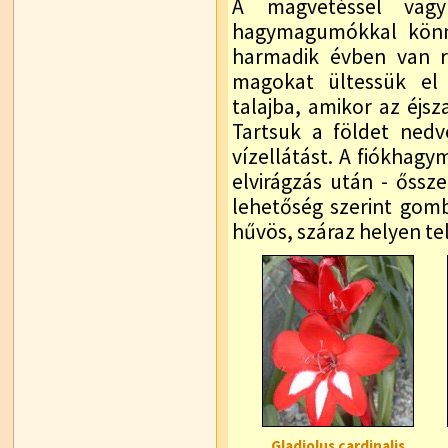
A magvetéssel vagy
hagymagumókkal könn
harmadik évben van r
magokat ültessük el á
talajba, amikor az éjsz
Tartsuk a földet ned
vízellátást. A fiókhag
elvirágzás után - őssz
lehetőség szerint gomb
hűvös, száraz helyen te
Gladiolus cardinalis