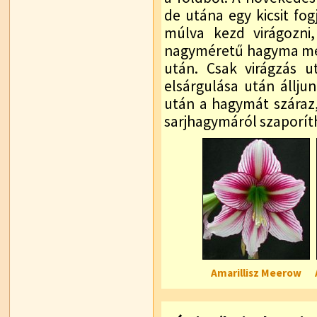
de utána egy kicsit fog
múlva kezd virágozni
nagyméretű hagyma még 
után. Csak virágzás u
elsárgulása után állju
után a hagymát száraz,
sarjhagymáról szaporít
Amarillisz Meerow