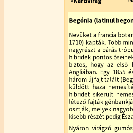
»
Kardvirág
»
N
Begónia (latinul bego
Nevüket a francia botan
1710) kapták. Több min
nagyrészt a párás trópu
hibridek pontos őseine
biztos, hogy az első 
Angliában. Egy 1855 é
három új fajt talált (Bego
küldött haza nemesít
hibridet sikerült nem
létező fajták génbankj
osztják, melyek nagyob
kisebb részét pedig És
Nyáron virágzó gumós