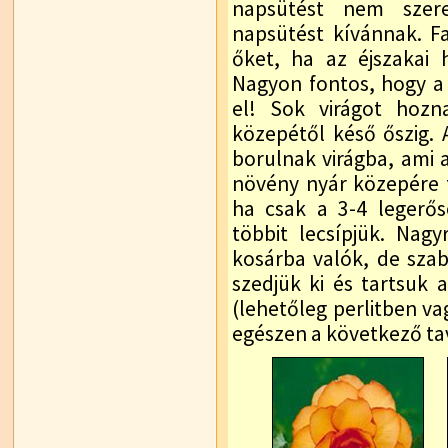
napsütést nem szere
napsütést kívánnak. F
őket, ha az éjszakai 
Nagyon fontos, hogy a
el! Sok virágot hozn
közepétől késő őszig. 
borulnak virágba, ami a
növény nyár közepére 
ha csak a 3-4 legerő
többit lecsípjük. Nag
kosárba valók, de szab
szedjük ki és tartsuk
(lehetőleg perlitben va
egészen a következő ta