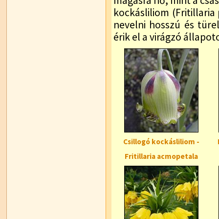
magasra nő, mint a csász
kockásliliom (Fritillaria
nevelni hosszú és tür
érik el a virágzó állapot
Csillogó kockásliliom -
Fritillaria acmopetala