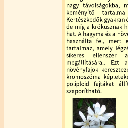
nagy távolságokba, 
keményítő tartalma
Kertészkedők gyakran ös
de míg a krókusznak h
hat. A hagyma és a nö
használta fel, mert 
tartalmaz, amely légz
sikeres ellenszer 
megállítására.. Ezt
növényfajok keresztez
kromoszóma képleteke
poliploid fajtákat ál
szaporítható.