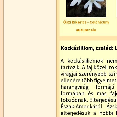
Őszi kikerics - Colchicum
autumnale
Kockásliliom, család: 
A kockásliliomok nem
tartozik. A faj közeli 
virágjai szerényebb sz
ellenére több figyelmet
harangvirág formájú
formában és más fajo
tobzódnak. Elterjedésük
Észak-Amerikától Ázs
elterjedésük a hobbi