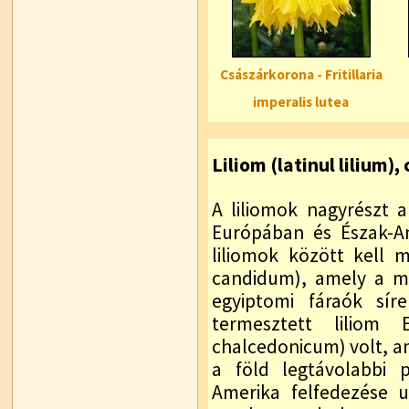
Császárkorona - Fritillaria
imperalis lutea
Liliom (latinul lilium),
A liliomok nagyrészt a
Európában és Észak-Am
liliomok között kell 
candidum), amely a m
egyiptomi fáraók sír
termesztett liliom
chalcedonicum) volt, a
a föld legtávolabbi p
Amerika felfedezése 