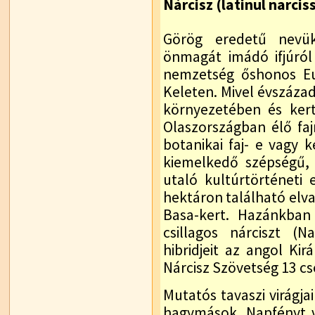
Nárcisz (latinul narcis
Görög eredetű nevük
önmagát imádó ifjúról
nemzetség őshonos Eu
Keleten. Mivel évszáz
környezetében és kert
Olaszországban élő fa
botanikai faj- e vagy k
kiemelkedő szépségű,
utaló kultúrtörténeti
hektáron található elvad
Basa-kert. Hazánkban 
csillagos nárciszt (N
hibridjeit az angol Kir
Nárcisz Szövetség 13 cs
Mutatós tavaszi virágja
hagymások. Napfényt v