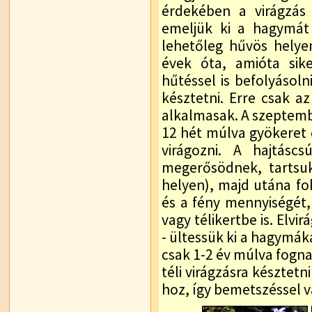
érdekében a virágzás 
emeljük ki a hagymát 
lehetőleg hűvös helyen
évek óta, amióta sik
hűtéssel is befolyásoln
késztetni. Erre csak 
alkalmasak. A szeptemb
12 hét múlva gyökeret 
virágozni. A hajtásc
megerősödnek, tartsuk
helyen), majd utána f
és a fény mennyiségét,
vagy télikertbe is. Elvi
- ültessük ki a hagymák
csak 1-2 év múlva fogna
téli virágzásra késztet
hoz, így bemetszéssel v