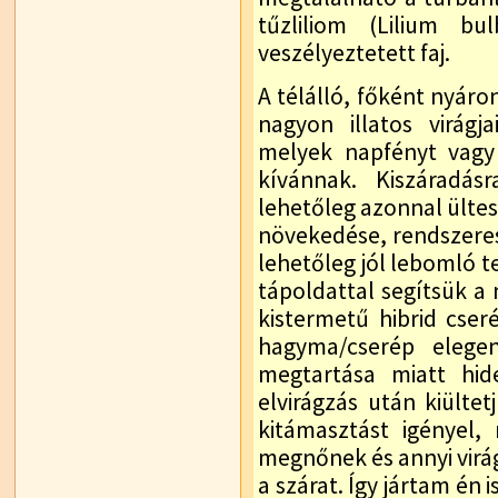
tűzliliom (Lilium bu
veszélyeztetett faj.
A télálló, főként nyáro
nagyon illatos virágj
melyek napfényt vagy 
kívánnak. Kiszáradás
lehetőleg azonnal ültes
növekedése, rendszere
lehetőleg jól lebomló 
tápoldattal segítsük a
kistermetű hibrid cser
hagyma/cserép elegen
megtartása miatt hid
elvirágzás után kiültet
kitámasztást igényel
megnőnek és annyi virág
a szárat. Így jártam én i