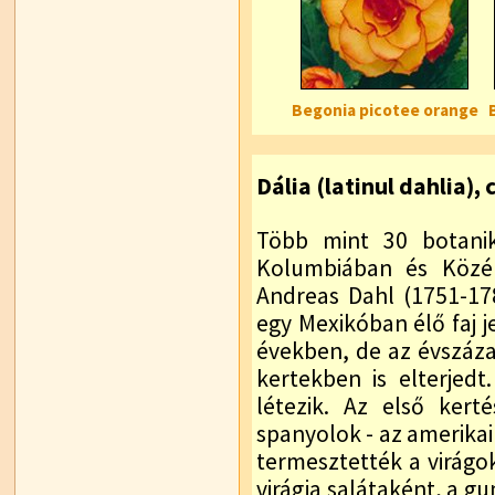
Begonia picotee orange
Dália (latinul dahlia)
Több mint 30 botanik
Kolumbiában és Közép
Andreas Dahl (1751-17
egy Mexikóban élő faj 
években, de az évszázad
kertekben is elterjedt
létezik. Az első kert
spanyolok - az amerikai
termesztették a virágok
virágja salátaként, a g