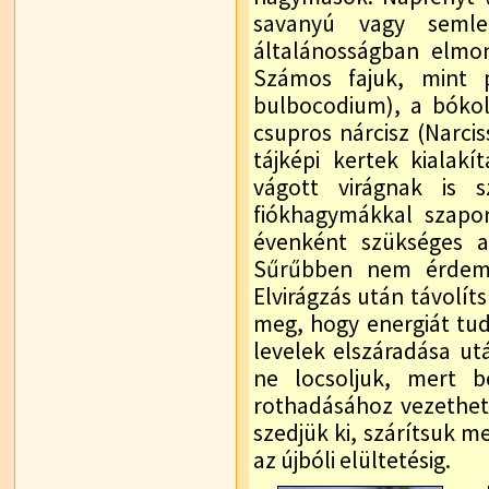
savanyú vagy semle
általánosságban elmo
Számos fajuk, mint p
bulbocodium), a bókol
csupros nárcisz (Narci
tájképi kertek kialakí
vágott virágnak is s
fiókhagymákkal szapo
évenként szükséges a
Sűrűbben nem érdeme
Elvirágzás után távolítsu
meg, hogy energiát tu
levelek elszáradása utá
ne locsoljuk, mert b
rothadásához vezethet
szedjük ki, szárítsuk m
az újbóli elültetésig.