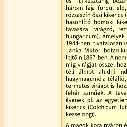
és Türkesztánig bezá
három faja fordul elő
rózsaszín őszi kikeric
hasonlító homoki kike
tavasszal virágzó, fe
hungaricum), amelyek a
1944-ben hivatalosan is
Janka Viktor botaniku
lejtőin 1867-ben. A nemz
míg virágját ősszel hoz
téli álmot aludni in
hagymagumója télálló,
termetes virágot is hoz.
fehér színűek. A tava
ilyenek pl. az egyetle
kikerics (Colchicum lu
kesselringi).
A magok kora nyáron é