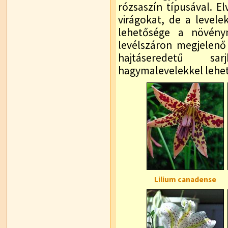
rózsaszín típusával. El
virágokat, de a level
lehetősége a növényn
levélszáron megjelenő 
hajtáseredetű sar
hagymalevelekkel lehe
Lilium canadense