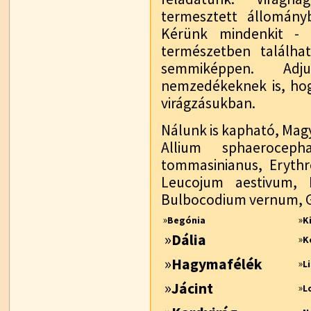
termesztett állományb
Kérünk mindenkit - 
természetben találh
semmiképpen. Ad
nemzedékeknek is, ho
virágzásukban.
Nálunk is kapható, Mag
Allium sphaeroceph
tommasinianus, Erythro
Leucojum aestivum, 
Bulbocodium vernum, Ga
»
»
Begónia
K
»
Dália
»
K
»
Hagymafélék
»
L
»
Jácint
»
L