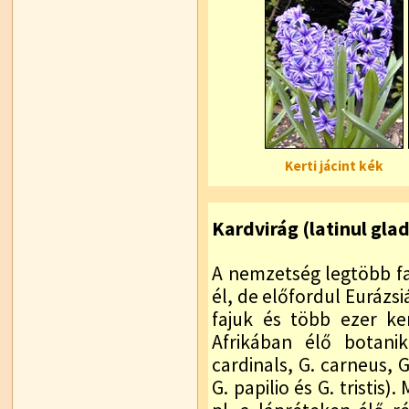
Kerti jácint kék
Kardvirág (latinul glad
A nemzetség legtöbb faj
él, de előfordul Eurázs
fajuk és több ezer ker
Afrikában élő botanik
cardinals, G. carneus, G
G. papilio és G. tristis