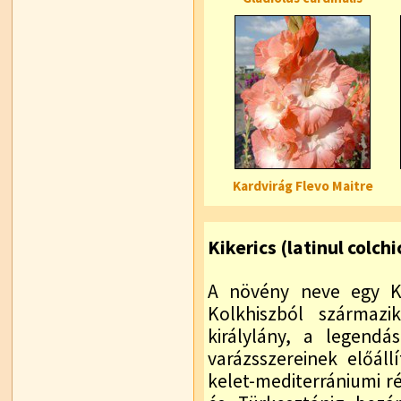
Kardvirág Flevo Maitre
Kikerics (latinul colch
A növény neve egy Ki
Kolkhiszból származi
királylány, a legendá
varázsszereinek előáll
kelet-mediterrániumi ré