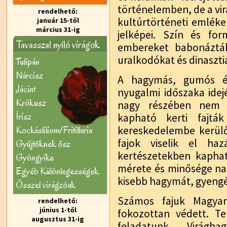
történelemben, de a v
rendelhető:
kultúrtörténeti emléke
január 15-től
március 31-ig
jelképei. Szín és fo
Tavasszal nyíló virágok
embereket babonáztá
uralkodókat és dinasztiá
Tulipán
Nárcisz
A hagymás, gumós é
Jácint
nyugalmi időszaka idejé
Krókusz
nagy részében nem i
Írisz
kapható kerti fajtá
Kockásliliom/Fritillaria
kereskedelembe kerülő
fajok viselik el haz
Gyűjtőknek ősz
kertészetekben kaph
Gyöngyike
mérete és minősége nag
Egyéb Különlegességek
kisebb hagymát, gyengébb
Õsszel virágzóak
Számos fajuk Magyar
rendelhető:
június 1-től
fokozottan védett. T
augusztus 31-ig
feladatunk. Virágh