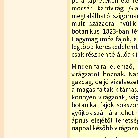
pl. a lápréteken élő ré
mocsári kardvirág (Gl
megtalálható szigorúa
múlt századra nyúlik
botanikus 1823-ban lét
Hagymagumós fajok, ame
legtöbb kereskedelembe
csak részben télállóak (
Minden fajra jellemző, 
virágzatot hoznak. N
gazdag, de jó vízelveze
a magas fajták kitámasz
könnyen virágzóak, vág
botanikai fajok sokszo
gyűjtők számára lehetn
április elejétől lehet
nappal később virágozn