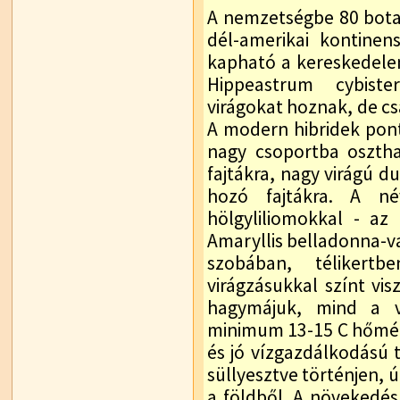
A nemzetségbe 80 botan
dél-amerikai kontinen
kapható a kereskedelem
Hippeastrum cybist
virágokat hoznak, de c
A modern hibridek pon
nagy csoportba osztha
fajtákra, nagy virágú du
hozó fajtákra. A n
hölgyliliomokkal - az 
Amaryllis belladonna-va
szobában, télikertb
virágzásukkal színt vi
hagymájuk, mind a vi
minimum 13-15 C hőmérs
és jó vízgazdálkodású t
süllyesztve történjen, 
a földből. A növekedé