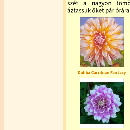
szét a nagyon tömö
áztassuk őket pár órára
Dahlia Carribian Fantasy