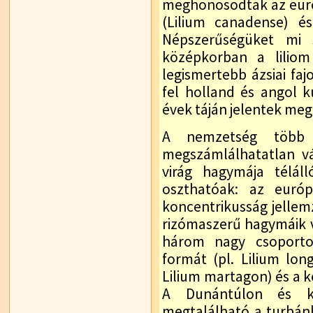
meghonosodtak az európ
(Lilium canadense) és
Népszerűségüket mi
középkorban a lilio
legismertebb ázsiai faj
fel holland és angol k
évek táján jelentek me
A nemzetség több m
megszámlálhatatlan vál
virág hagymája téláll
oszthatóak: az európ
koncentrikusság jelle
rizómaszerű hagymáik va
három nagy csoporto
formát (pl. Lilium lon
Lilium martagon) és a k
A Dunántúlon és kö
megtalálható a turbánli