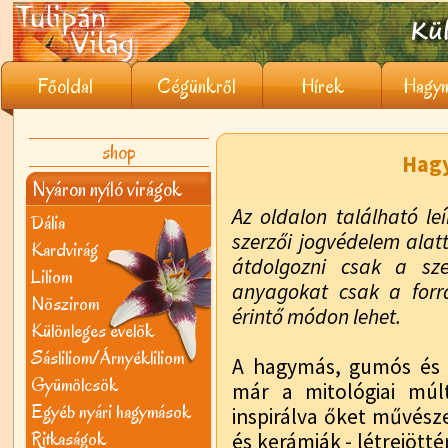
Főoldal
Cégünkről
Hírek
Hagym
shop
Hag
Nyáron nyíló virágok
Az oldalon található leí
Dália
szerzői jogvédelem alatt
Kardvirág
átdolgozni csak a sze
Liliom
anyagokat csak a forr
Nõszirom
érintő módon lehet.
Különleges évelõk
Sásliliom/Árnyékliliom
A hagymás, gumós és
Gyümölcsök
már a mitológiai múl
Egyéb nyári hagymások
inspirálva őket művésze
Ritkaságok
és kerámiák - létrejötté