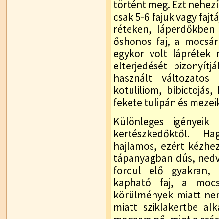
történt meg. Ezt nehezí
csak 5-6 fajuk vagy faj
réteken, láperdőkben 
őshonos faj, a mocsári 
egykor volt láprétek 
elterjedését bizonyít
használt változatos 
kotuliliom, bíbictojás
fekete tulipán és mezei
Különleges igényeik
kertészkedőktől. H
hajlamos, ezért kézhez
tápanyagban dús, nedve
fordul elő gyakran, 
kapható faj, a mocsá
körülmények miatt nem
miatt sziklakertbe a