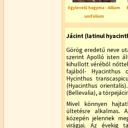
Egylevelű hagyma - Allium
unifolium
Jácint (latinul hyacint
Görög eredetű neve uta
szerint Apolló isten ál
kihullott véréből nőtte
fajából- Hyacinthus o
Hycinthus transcaspic
(Hyacinthus orientalis
(Bellevalia), a törpejáci
Mivel könnyen hajta
ültetésre alkalmas. 
közepén jelennek meg
virágjai. Az évekig t