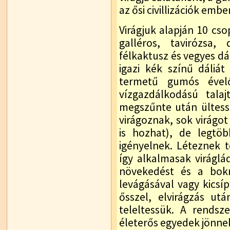
az ősi civillizációk emb
Virágjuk alapján 10 cs
galléros, tavirózsa,
félkaktusz és vegyes dá
igazi kék színű dáliá
termetű gumós ével
vízgazdálkodású talaj
megszűnte után ültess
virágoznak, sok virágot
is hozhat), de legtö
igényelnek. Léteznek 
így alkalmasak viráglád
növekedést és a bokr
levágásával vagy kicsí
ősszel, elvirágzás ut
teleltessük. A rendsz
életerős egyedek jönnek 