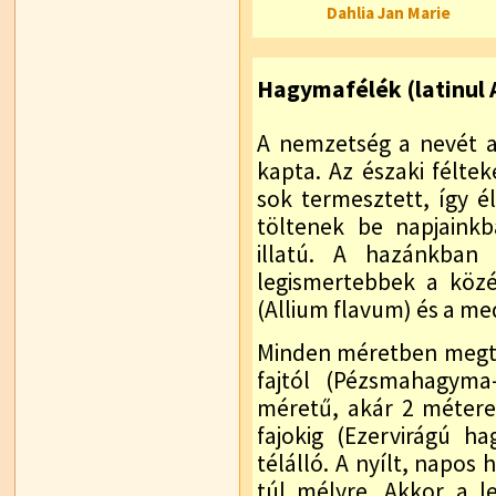
Dahlia Jan Marie
Hagymafélék (latinul A
A nemzetség a nevét a
kapta. Az északi féltek
sok termesztett, így 
töltenek be napjaink
illatú. A hazánkban
legismertebbek a köz
(Allium flavum) és a m
Minden méretben megtal
fajtól (Pézsmahagyma
méretű, akár 2 méter
fajokig (Ezervirágú h
télálló. A nyílt, napos
túl mélyre. Akkor a 