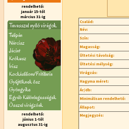
rendelhető:
január 15-től
március 31-ig
Család:
Tavasszal nyíló virágok
Név:
Tulipán
Szín:
Nárcisz
Magasság:
Jácint
Ültetési távolság:
Krókusz
Ültetési mélység:
Írisz
Virágzás:
Kockásliliom/Fritillaria
Gyűjtőknek ősz
Hagyma méret:
Gyöngyike
Ár/db:
Egyéb Különlegességek
Minimálisan rendelhető:
Õsszel virágzóak
Állapot:
rendelhető:
Megjegyzés:
június 1-től
augusztus 31-ig