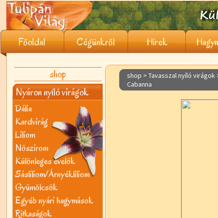
Főoldal
Cégünkről
Hírek
Hagym
shop
shop > Tavasszal nyíló virágok
Cabanna
Nyáron nyíló virágok
Dália
Kardvirág
Liliom
Nõszirom
Különleges évelõk
Sásliliom/Árnyékliliom
Gyümölcsök
Egyéb nyári hagymások
Ritkaságok