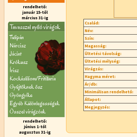
rendelhető:
január 15-től
március 31-ig
Család:
Tavasszal nyíló virágok
Név:
Tulipán
Szín:
Nárcisz
Magasság:
Jácint
Ültetési távolság:
Krókusz
Ültetési mélység:
Virágzás:
Írisz
Hagyma méret:
Kockásliliom/Fritillaria
Ár/db:
Gyűjtőknek ősz
Minimálisan rendelhető:
Gyöngyike
Állapot:
Egyéb Különlegességek
Megjegyzés:
Õsszel virágzóak
rendelhető:
június 1-től
augusztus 31-ig