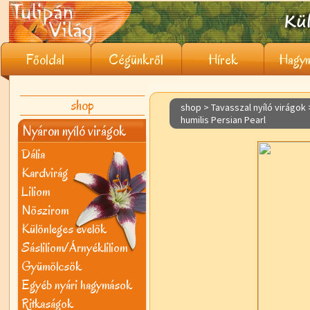
Főoldal
Cégünkről
Hírek
Hagym
shop
shop > Tavasszal nyíló virágok
humilis Persian Pearl
Nyáron nyíló virágok
Dália
Kardvirág
Liliom
Nõszirom
Különleges évelõk
Sásliliom/Árnyékliliom
Gyümölcsök
Egyéb nyári hagymások
Ritkaságok