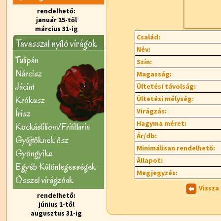
rendelhető:
január 15-től
március 31-ig
Család:
Tavasszal nyíló virágok
Név:
Tulipán
Szín:
Nárcisz
Magasság:
Jácint
Ültetési távolság:
Krókusz
Ültetési mélység:
Virágzás:
Írisz
Hagyma méret:
Kockásliliom/Fritillaria
Ár/db:
Gyűjtőknek ősz
Minimálisan rendelhető:
Gyöngyike
Állapot:
Egyéb Különlegességek
Megjegyzés:
Õsszel virágzóak
Vissza
rendelhető:
június 1-től
augusztus 31-ig