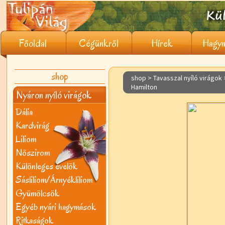
Főoldal
Cégünkről
Hírek
Hagym
shop
shop > Tavasszal nyíló virágok
Hamilton
Nyáron nyíló virágok
Dália
Kardvirág
Liliom
Nõszirom
Különleges évelõk
Sásliliom/Árnyékliliom
Gyümölcsök
Egyéb nyári hagymások
Ritkaságok