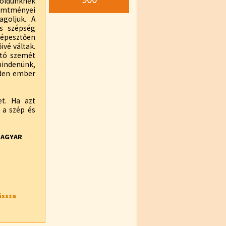
öldünknek
remtményei
goljuk. A
és szépség
képesztően
ivé váltak.
ató szemét
mindenünk,
nden ember
t. Ha azt
 a szép és
MAGYAR
issza