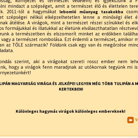
osság, környezet és természet védelem) és igyekszünk a F
lni mindazt a szépséget, amit a természet élő és élettelen te
ak. 2011-től a hagymákat
csoma
lebomló műanyag tasakokba
et szépségei nélkül elképzelhetetlen lenne a minőségi élet 
ak átélése. A virágok, mint a természet részei színükkel és el
os formájukkal és illatukkal az életünk elválaszthatatlan résztvevő
árunk a természetben és elszomorít minket az erdőkben találh
a vagy a természet rombolása. Ezt érdemli a természet, amikor 
an az TŐLE származik? Földünk csak egy van és megőrzése mi
ladata.
ndás szerint, aki a virágokat szereti rossz ember nem lehe
énk, hogy a virágok fenn maradjnak az utókornak tegyünk mi is
örnyezetünkért!
LIPÁN MAGYARSÁG VIRÁGA ÉS JELKÉPE! LEGYEN MÉG TÖBB TULIPÁN A 
KERTEKBEN!
Különleges hagymás virágok különleges embereknek!
V