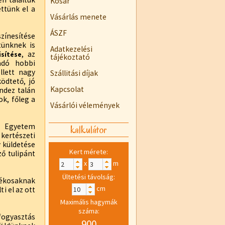
Kosár
ttünk el a
Vásárlás menete
ÁSZF
ínesítése
tünknek is
Adatkezelési
, az
sítése
tájékoztató
adó hobbi
llett nagy
Szállitási díjak
ödtető, jó
Kapcsolat
ndez talán
k, főleg a
Vásárlói vélemények
i Egyetem
kalkulátor
 kertészeti
y küldetése
Kert mérete:
ző tulipánt
x
m
Ültetési távolság:
ékosaknak
cm
i el az ott
Maximális hagymák
száma:
ogyasztás
900