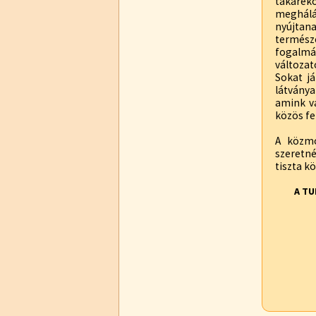
takarék
meghálá
nyújtan
termész
fogalmán
változat
Sokat j
látvány
amink v
közös fe
A közmo
szeretn
tiszta k
A TU