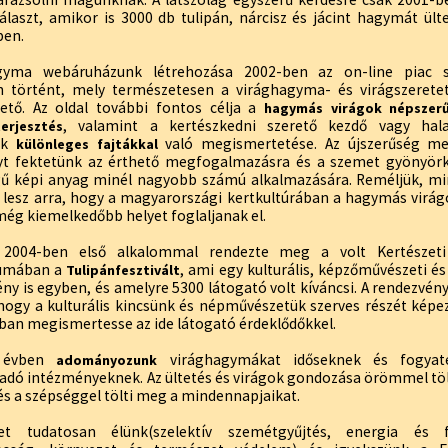
laszt, amikor is 3000 db tulipán, nárcisz és jácint hagymát ülte
ben.
gyma webáruházunk létrehozása 2002-ben az on-line piac sz
n történt, mely természetesen a virághagyma- és virágszerete
ető. Az oldal további fontos célja a
hagymás virágok népszerű
, valamint a kertészkedni szerető kezdő vagy hal
erjesztés
ek
való megismertetése. Az újszerűség me
különleges fajtákkal
yt fektetünk az érthető megfogalmazásra és a szemet gyönyörk
ű képi anyag minél nagyobb számú alkalmazására. Reméljük, mi
 lesz arra, hogy a magyarországi kertkultúrában a hagymás virágo
még kiemelkedőbb helyet foglaljanak el.
2004-ben első alkalommal rendezte meg a volt Kertészet
umában a
, ami egy kulturális, képzőművészeti és
Tulipánfesztivált
ny is egyben, és amelyre 5300 látogató volt kíváncsi. A rendezvén
 hogy a kulturális kincsünk és népművészetük szerves részét képe
an megismertesse az ide látogató érdeklődőkkel.
 évben
virághagymákat időseknek és fogyat
adományozunk
adó intézményeknek. Az ültetés és virágok gondozása örömmel tölt
és a szépséggel tölti meg a mindennapjaikat.
et tudatosan élünk(szelektív szemétgyűjtés, energia és f