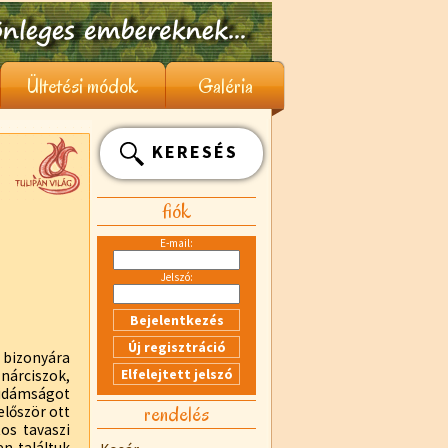
Ültetési módok
Galéria
KERESÉS
fiók
E-mail:
Jelszó:
 bizonyára
 nárciszok,
 vidámságot
rendelés
először ott
os tavaszi
n találtuk