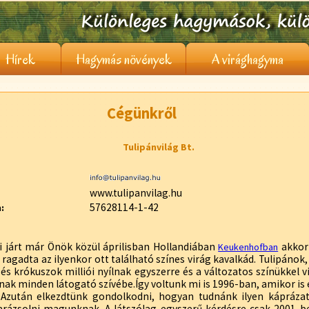
Hírek
Hagymás növények
A virághagyma
Cégünkről
Tulipánvilág Bt.
www.tulipanvilag.hu
57628114-1-42
:
i járt már Önök közül áprilisban Hollandiában
akkor
Keukenhofban
ragadta az ilyenkor ott található színes virág kavalkád. Tulipánok,
 és krókuszok milliói nyílnak egyszerre és a változatos színükkel
nak minden látogató szívébe.Így voltunk mi is 1996-ban, amikor is 
. Azután elkezdtünk gondolkodni, hogyan tudnánk ilyen káprázat
arázsolni magunknak. A látszólag egyszerű kérdésre csak 2001-be