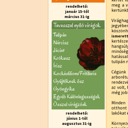
meg a vá
rendelhető:
kertünk
január 15-től
március 31-ig
Virágha
Tavasszal nyíló virágok
jegyébe
köszönh
Tulipán
ismerett
kertész
Nárcisz
hangsúl
Jácint
minőség
hatással
Krókusz
tulipán 
Írisz
Cégünk 
Kockásliliom/Fritillaria
arborét
Gyűjtőknek ősz
rendezvé
az volt,
Gyöngyike
még jobb
Egyéb Különlegességek
Minden
Õsszel virágzóak
otthont 
lakókat 
rendelhető:
június 1-től
Környez
augusztus 31-ig