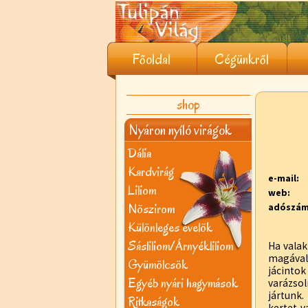
Főoldal
Cégünkről
shop
Nyáron nyíló virágok
Dália
Kardvirág
e-mail:
Liliom
web:
Nõszirom
adószám
Különleges évelõk
Sásliliom/Árnyékliliom
Ha valak
magával 
Gyümölcsök
jácintok
Egyéb nyári hagymások
varázsol
jártunk
Ritkaságok
kertet v