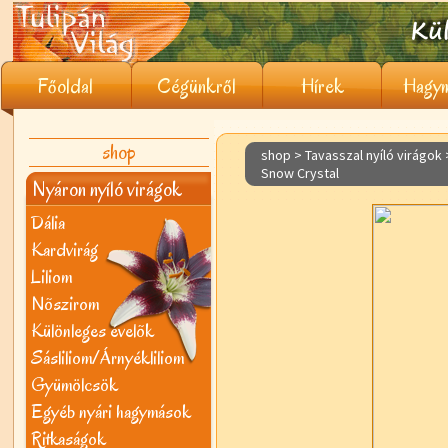
Főoldal
Cégünkről
Hírek
Hagym
shop
shop > Tavasszal nyíló virágok
Snow Crystal
Nyáron nyíló virágok
Dália
Kardvirág
Liliom
Nõszirom
Különleges évelõk
Sásliliom/Árnyékliliom
Gyümölcsök
Egyéb nyári hagymások
Ritkaságok