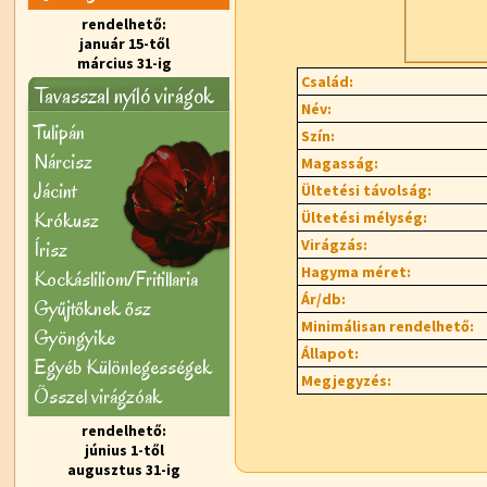
rendelhető:
január 15-től
március 31-ig
Család:
Tavasszal nyíló virágok
Név:
Tulipán
Szín:
Nárcisz
Magasság:
Jácint
Ültetési távolság:
Krókusz
Ültetési mélység:
Virágzás:
Írisz
Hagyma méret:
Kockásliliom/Fritillaria
Ár/db:
Gyűjtőknek ősz
Minimálisan rendelhető:
Gyöngyike
Állapot:
Egyéb Különlegességek
Megjegyzés:
Õsszel virágzóak
rendelhető:
június 1-től
augusztus 31-ig