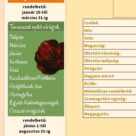
rendelhető:
január 15-től
március 31-ig
Család:
Tavasszal nyíló virágok
Név:
Tulipán
Szín:
Nárcisz
Magasság:
Jácint
Ültetési távolság:
Krókusz
Ültetési mélység:
Virágzás:
Írisz
Hagyma méret:
Kockásliliom/Fritillaria
Ár/db:
Gyűjtőknek ősz
Minimálisan rendelhető:
Gyöngyike
Csomagolási egység:
Egyéb Különlegességek
Állapot:
Õsszel virágzóak
Megjegyzés:
rendelhető:
június 1-től
augusztus 31-ig