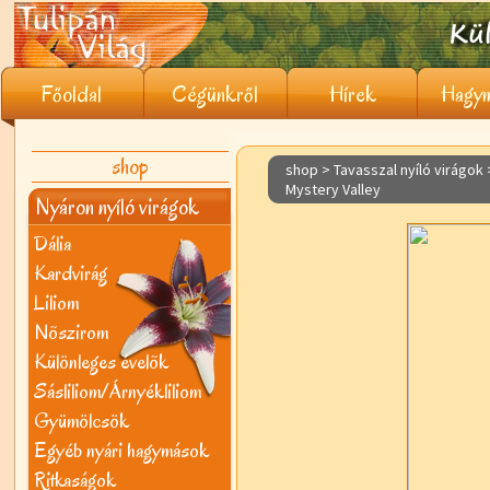
Főoldal
Cégünkről
Hírek
Hagym
shop
shop > Tavasszal nyíló virágok
Mystery Valley
Nyáron nyíló virágok
Dália
Kardvirág
Liliom
Nõszirom
Különleges évelõk
Sásliliom/Árnyékliliom
Gyümölcsök
Egyéb nyári hagymások
Ritkaságok