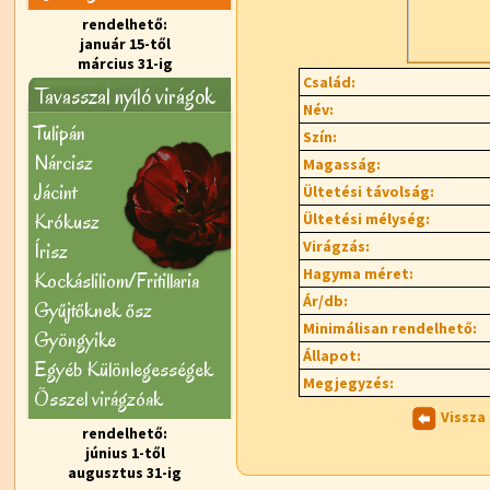
rendelhető:
január 15-től
március 31-ig
Család:
Tavasszal nyíló virágok
Név:
Tulipán
Szín:
Nárcisz
Magasság:
Jácint
Ültetési távolság:
Krókusz
Ültetési mélység:
Virágzás:
Írisz
Hagyma méret:
Kockásliliom/Fritillaria
Ár/db:
Gyűjtőknek ősz
Minimálisan rendelhető:
Gyöngyike
Állapot:
Egyéb Különlegességek
Megjegyzés:
Õsszel virágzóak
Vissza
rendelhető:
június 1-től
augusztus 31-ig