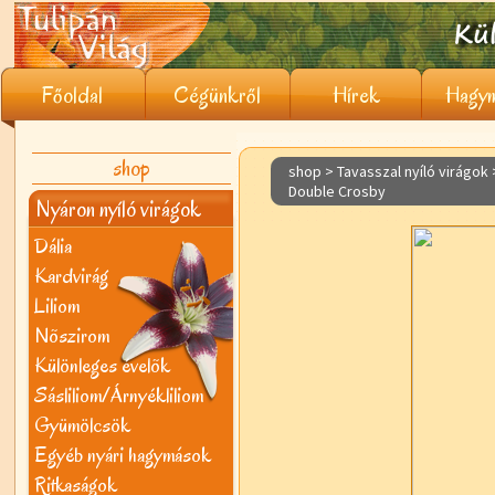
Főoldal
Cégünkről
Hírek
Hagym
shop
shop > Tavasszal nyíló virágok
Double Crosby
Nyáron nyíló virágok
Dália
Kardvirág
Liliom
Nõszirom
Különleges évelõk
Sásliliom/Árnyékliliom
Gyümölcsök
Egyéb nyári hagymások
Ritkaságok