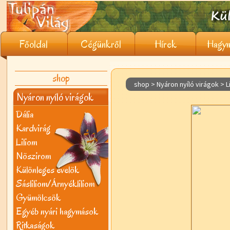
Főoldal
Cégünkről
Hírek
Hagym
shop
shop > Nyáron nyíló virágok >
L
Nyáron nyíló virágok
Dália
Kardvirág
Liliom
Nõszirom
Különleges évelõk
Sásliliom/Árnyékliliom
Gyümölcsök
Egyéb nyári hagymások
Ritkaságok