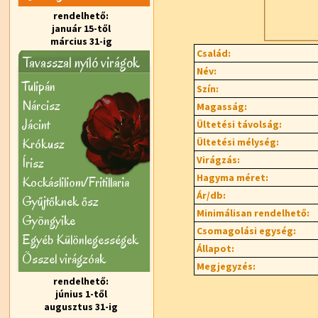
rendelhető:
január 15-től
március 31-ig
Család:
Tavasszal nyíló virágok
Név:
Tulipán
Szín:
Nárcisz
Magasság:
Jácint
Ültetési távolság:
Krókusz
Ültetési mélység:
Virágzás:
Írisz
Hagyma méret:
Kockásliliom/Fritillaria
Ár/db:
Gyűjtőknek ősz
Minimálisan rendelhető:
Gyöngyike
Csomagolási egység:
Egyéb Különlegességek
Állapot:
Õsszel virágzóak
Megjegyzés:
rendelhető:
június 1-től
augusztus 31-ig