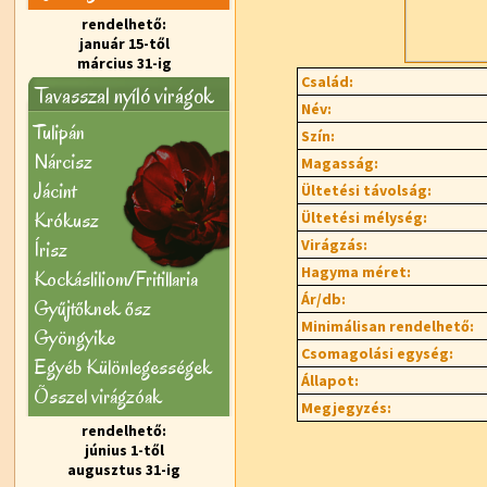
rendelhető:
január 15-től
március 31-ig
Család:
Tavasszal nyíló virágok
Név:
Tulipán
Szín:
Nárcisz
Magasság:
Jácint
Ültetési távolság:
Krókusz
Ültetési mélység:
Virágzás:
Írisz
Hagyma méret:
Kockásliliom/Fritillaria
Ár/db:
Gyűjtőknek ősz
Minimálisan rendelhető:
Gyöngyike
Csomagolási egység:
Egyéb Különlegességek
Állapot:
Õsszel virágzóak
Megjegyzés:
rendelhető:
június 1-től
augusztus 31-ig