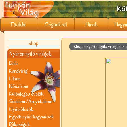
Főoldal
Cégünkről
Hírek
Hagym
shop
shop > Nyáron nyíló virágok >
L
Nyáron nyíló virágok
Dália
Kardvirág
Liliom
Nõszirom
Különleges évelõk
Sásliliom/Árnyékliliom
Gyümölcsök
Egyéb nyári hagymások
Ritkaságok