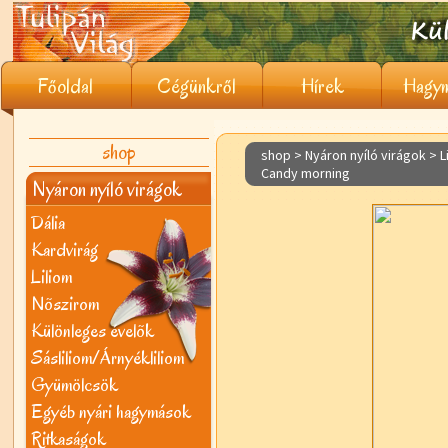
Főoldal
Cégünkről
Hírek
Hagym
shop
shop > Nyáron nyíló virágok >
L
Candy morning
Nyáron nyíló virágok
Dália
Kardvirág
Liliom
Nõszirom
Különleges évelõk
Sásliliom/Árnyékliliom
Gyümölcsök
Egyéb nyári hagymások
Ritkaságok