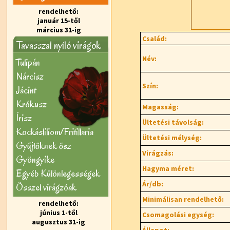
rendelhető:
január 15-től
március 31-ig
Család:
Tavasszal nyíló virágok
Név:
Tulipán
Nárcisz
Szín:
Jácint
Krókusz
Magasság:
Írisz
Ültetési távolság:
Kockásliliom/Fritillaria
Ültetési mélység:
Gyűjtőknek ősz
Virágzás:
Gyöngyike
Hagyma méret:
Egyéb Különlegességek
Ár/db:
Õsszel virágzóak
Minimálisan rendelhető:
rendelhető:
június 1-től
Csomagolási egység:
augusztus 31-ig