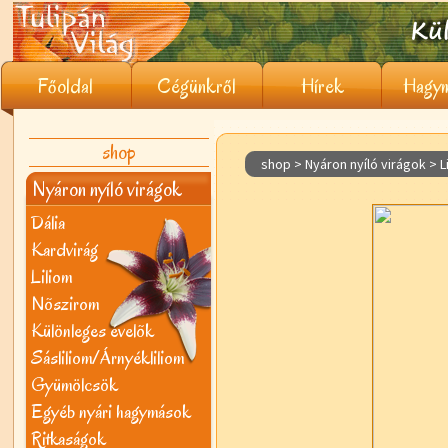
Főoldal
Cégünkről
Hírek
Hagym
shop
shop > Nyáron nyíló virágok >
L
Nyáron nyíló virágok
Dália
Kardvirág
Liliom
Nõszirom
Különleges évelõk
Sásliliom/Árnyékliliom
Gyümölcsök
Egyéb nyári hagymások
Ritkaságok