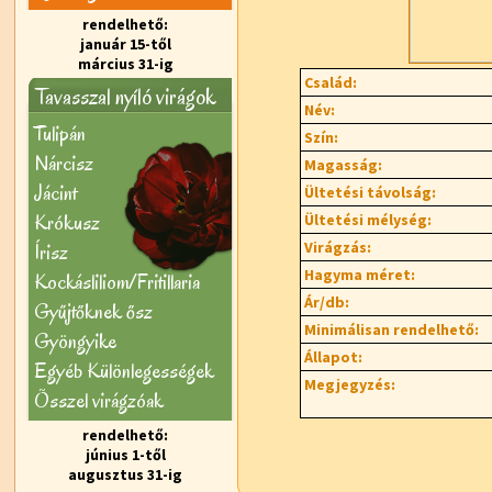
rendelhető:
január 15-től
március 31-ig
Család:
Tavasszal nyíló virágok
Név:
Tulipán
Szín:
Nárcisz
Magasság:
Jácint
Ültetési távolság:
Krókusz
Ültetési mélység:
Virágzás:
Írisz
Hagyma méret:
Kockásliliom/Fritillaria
Ár/db:
Gyűjtőknek ősz
Minimálisan rendelhető:
Gyöngyike
Állapot:
Egyéb Különlegességek
Megjegyzés:
Õsszel virágzóak
rendelhető:
június 1-től
augusztus 31-ig