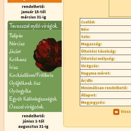
rendelhető:
január 15-től
március 31-ig
Család:
Tavasszal nyíló virágok
Név:
Tulipán
Szín:
Nárcisz
Magasság:
Jácint
Ültetési távolság:
Krókusz
Ültetési mélység:
Virágzás:
Írisz
Hagyma méret:
Kockásliliom/Fritillaria
Ár/db:
Gyűjtőknek ősz
Minimálisan rendelhető:
Gyöngyike
Állapot:
Egyéb Különlegességek
Megjegyzés:
Õsszel virágzóak
Vissz
rendelhető:
június 1-től
augusztus 31-ig