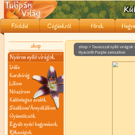
Főoldal
Cégünkről
Hírek
Hagym
shop
shop > Tavasszal nyíló virágok
Hyacinth Purple sensation
Nyáron nyíló virágok
Dália
Kardvirág
Liliom
Nõszirom
Különleges évelõk
Sásliliom/Árnyékliliom
Gyümölcsök
Egyéb nyári hagymások
Ritkaságok