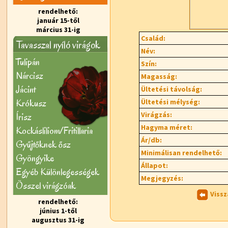
rendelhető:
január 15-től
március 31-ig
Család:
Tavasszal nyíló virágok
Név:
Tulipán
Szín:
Nárcisz
Magasság:
Jácint
Ültetési távolság:
Krókusz
Ültetési mélység:
Virágzás:
Írisz
Hagyma méret:
Kockásliliom/Fritillaria
Ár/db:
Gyűjtőknek ősz
Minimálisan rendelhető:
Gyöngyike
Állapot:
Egyéb Különlegességek
Megjegyzés:
Õsszel virágzóak
Vissz
rendelhető:
június 1-től
augusztus 31-ig