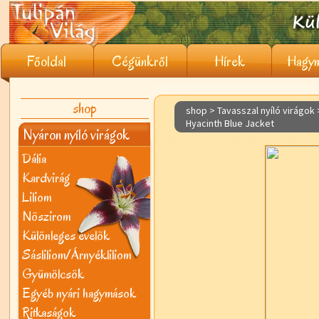
Főoldal
Cégünkről
Hírek
Hagym
shop
shop > Tavasszal nyíló virágok
Hyacinth Blue Jacket
Nyáron nyíló virágok
Dália
Kardvirág
Liliom
Nõszirom
Különleges évelõk
Sásliliom/Árnyékliliom
Gyümölcsök
Egyéb nyári hagymások
Ritkaságok