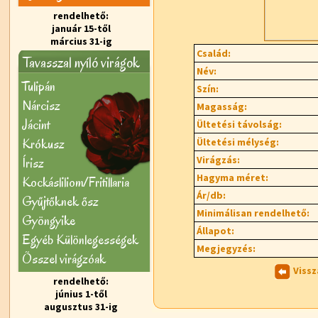
rendelhető:
január 15-től
március 31-ig
Család:
Tavasszal nyíló virágok
Név:
Tulipán
Szín:
Nárcisz
Magasság:
Jácint
Ültetési távolság:
Krókusz
Ültetési mélység:
Virágzás:
Írisz
Hagyma méret:
Kockásliliom/Fritillaria
Ár/db:
Gyűjtőknek ősz
Minimálisan rendelhető:
Gyöngyike
Állapot:
Egyéb Különlegességek
Megjegyzés:
Õsszel virágzóak
Vissz
rendelhető:
június 1-től
augusztus 31-ig