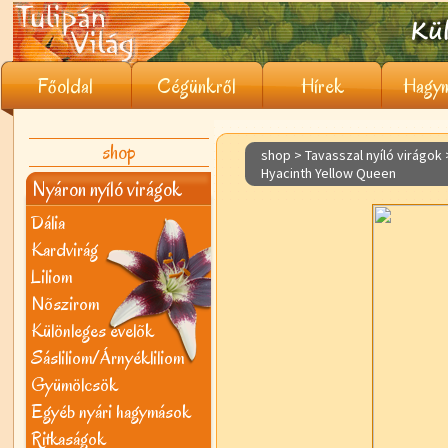
Főoldal
Cégünkről
Hírek
Hagym
shop
shop > Tavasszal nyíló virágok
Hyacinth Yellow Queen
Nyáron nyíló virágok
Dália
Kardvirág
Liliom
Nõszirom
Különleges évelõk
Sásliliom/Árnyékliliom
Gyümölcsök
Egyéb nyári hagymások
Ritkaságok