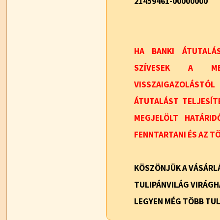
21459461-00000000
HA BANKI ÁTUTALÁ
SZÍVESEK A MEG
VISSZAIGAZOLÁST
ÁTUTALÁST TELJESÍT
MEGJELÖLT HATÁRI
FENNTARTANI ÉS AZ T
KÖSZÖNJÜK A VÁSÁRLÁ
TULIPÁNVILÁG VIRÁG
LEGYEN MÉG TÖBB TUL