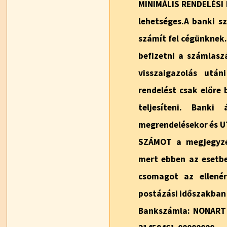
MINIMÁLIS RENDELÉSI 
lehetséges.A banki sz
számít fel cégünknek.
befizetni a számlasz
visszaigazolás után
rendelést csak előre 
teljesíteni. Banki
megrendelésekor és 
SZÁMOT a megjegyzé
mert ebben az esetbe
csomagot az ellené
postázási időszakban 
Bankszámla: NONART K