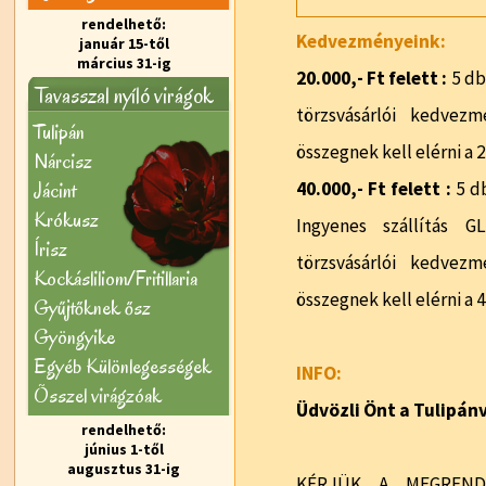
rendelhető:
Kedvezményeink:
január 15-től
március 31-ig
20.000,- Ft felett :
5 db
Tavasszal nyíló virágok
törzsvásárlói kedvezm
Tulipán
összegnek kell elérni a 2
Nárcisz
Jácint
40.000,- Ft felett :
5 d
Krókusz
Ingyenes szállítás G
Írisz
törzsvásárlói kedvezm
Kockásliliom/Fritillaria
összegnek kell elérni a 4
Gyűjtőknek ősz
Gyöngyike
Egyéb Különlegességek
INFO:
Õsszel virágzóak
Üdvözli Önt a Tulipá
rendelhető:
június 1-től
augusztus 31-ig
KÉRJÜK A MEGREND