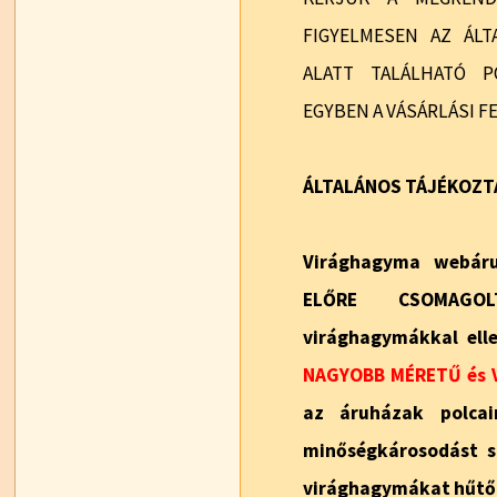
FIGYELMESEN AZ ÁLT
ALATT TALÁLHATÓ P
EGYBEN A VÁSÁRLÁSI F
ÁLTALÁNOS TÁJÉKOZT
Virághagyma webáru
ELŐRE CSOMAGO
virághagymákkal elle
NAGYOBB MÉRETŰ és 
az áruházak polca
minőségkárosodást s
virághagymákat hűtőh