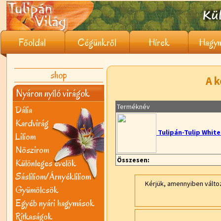
Főoldal
Cégünkről
Hírek
Hagym
shop
A k
Nyáron nyíló virágok
Terméknév
Dália
Kardvirág
Tulipán-Tulip White
Liliom
Nõszirom
Összesen:
Különleges évelõk
Sásliliom/Árnyékliliom
Kérjük, amennyiben válto
Gyümölcsök
Egyéb nyári hagymások
Ritkaságok