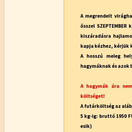
A megrendelt virágh
ősszel
SZEPTEMBER k
kiszáradásra hajla
kapja kézhez, kérjük 
A hosszú meleg hel
hagymáknak és azok 
A hagymák ára nem 
költséget!
A futárköltség az aláb
5 kg-ig: bruttó 1950 
esik)