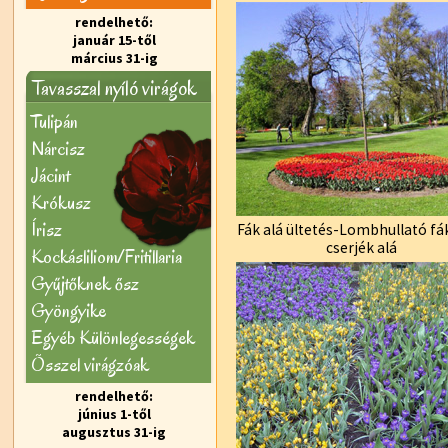
rendelhető:
január 15-től
március 31-ig
Tavasszal nyíló virágok
Tulipán
Nárcisz
Jácint
Krókusz
Írisz
Fák alá ültetés-Lombhullató fá
cserjék alá
Kockásliliom/Fritillaria
Gyűjtőknek ősz
Gyöngyike
Egyéb Különlegességek
Õsszel virágzóak
rendelhető:
június 1-től
augusztus 31-ig