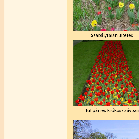
Szabálytalan ültetés
Tulipán és krókusz sávba