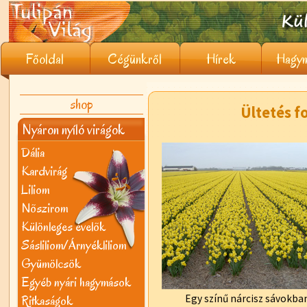
Főoldal
Cégünkről
Hírek
Hagym
shop
Ültetés f
Nyáron nyíló virágok
Dália
Kardvirág
Liliom
Nõszirom
Különleges évelõk
Sásliliom/Árnyékliliom
Gyümölcsök
Egyéb nyári hagymások
Ritkaságok
Egy színű nárcisz sávokba