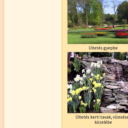
Ültetés gyepbe
Ültetés kerti tavak, vízesés
közelébe