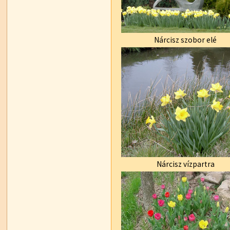
Nárcisz szobor elé
Nárcisz vízpartra