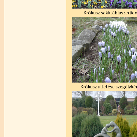
Krókusz sakktáblaszerűe
Krókusz ültetése szegélyké