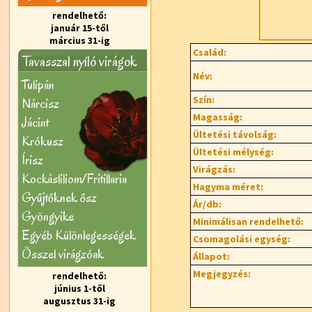
rendelhető:
január 15-től
március 31-ig
Család:
Tavasszal nyíló virágok
Név:
Tulipán
Szín:
Nárcisz
Magasság:
Jácint
Ültetési távolság:
Krókusz
Ültetési mélység:
Írisz
Virágzás:
Kockásliliom/Fritillaria
Hagyma méret:
Gyűjtőknek ősz
Ár/db:
Gyöngyike
Minimálisan rendelhető:
Egyéb Különlegességek
Csomagolási egység:
Õsszel virágzóak
Állapot:
Megjegyzés:
rendelhető:
június 1-től
augusztus 31-ig