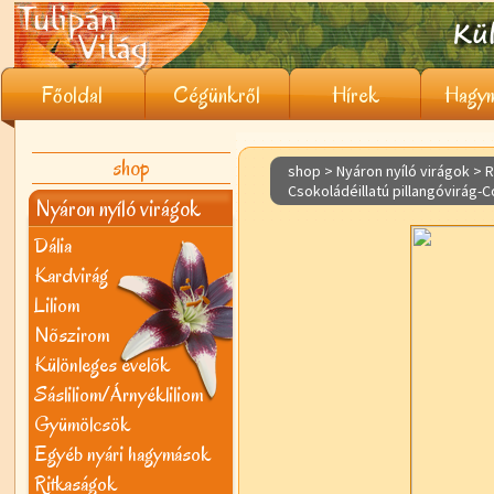
Főoldal
Cégünkről
Hírek
Hagym
shop
shop > Nyáron nyíló virágok >
R
Csokoládéillatú pillangóvirág
Nyáron nyíló virágok
Dália
Kardvirág
Liliom
Nõszirom
Különleges évelõk
Sásliliom/Árnyékliliom
Gyümölcsök
Egyéb nyári hagymások
Ritkaságok