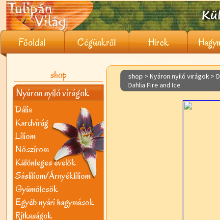
Főoldal
Cégünkről
Hírek
Hagym
shop
shop > Nyáron nyíló virágok >
D
Dahlia Fire and Ice
Nyáron nyíló virágok
Dália
Kardvirág
Liliom
Nõszirom
Különleges évelõk
Sásliliom/Árnyékliliom
Gyümölcsök
Egyéb nyári hagymások
Ritkaságok