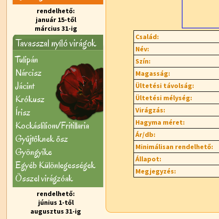
rendelhető:
január 15-től
március 31-ig
Család:
Tavasszal nyíló virágok
Név:
Tulipán
Szín:
Nárcisz
Magasság:
Jácint
Ültetési távolság:
Krókusz
Ültetési mélység:
Virágzás:
Írisz
Hagyma méret:
Kockásliliom/Fritillaria
Ár/db:
Gyűjtőknek ősz
Minimálisan rendelhető:
Gyöngyike
Állapot:
Egyéb Különlegességek
Megjegyzés:
Õsszel virágzóak
rendelhető:
június 1-től
augusztus 31-ig