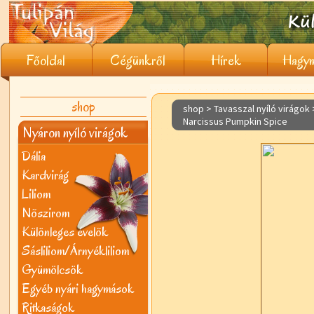
Főoldal
Cégünkről
Hírek
Hagym
shop
shop > Tavasszal nyíló virágok
Narcissus Pumpkin Spice
Nyáron nyíló virágok
Dália
Kardvirág
Liliom
Nõszirom
Különleges évelõk
Sásliliom/Árnyékliliom
Gyümölcsök
Egyéb nyári hagymások
Ritkaságok