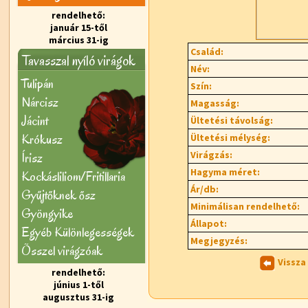
rendelhető:
január 15-től
március 31-ig
Család:
Tavasszal nyíló virágok
Név:
Tulipán
Szín:
Nárcisz
Magasság:
Jácint
Ültetési távolság:
Krókusz
Ültetési mélység:
Virágzás:
Írisz
Hagyma méret:
Kockásliliom/Fritillaria
Ár/db:
Gyűjtőknek ősz
Minimálisan rendelhető:
Gyöngyike
Állapot:
Egyéb Különlegességek
Megjegyzés:
Õsszel virágzóak
Vissza
rendelhető:
június 1-től
augusztus 31-ig