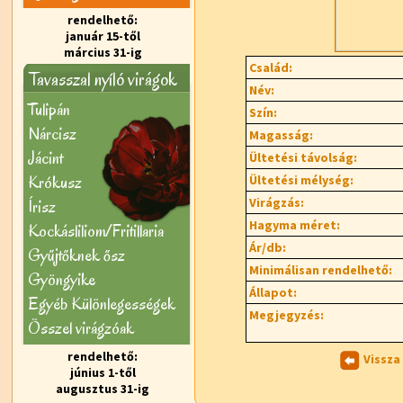
rendelhető:
január 15-től
március 31-ig
Család:
Tavasszal nyíló virágok
Név:
Tulipán
Szín:
Nárcisz
Magasság:
Jácint
Ültetési távolság:
Krókusz
Ültetési mélység:
Virágzás:
Írisz
Hagyma méret:
Kockásliliom/Fritillaria
Ár/db:
Gyűjtőknek ősz
Minimálisan rendelhető:
Gyöngyike
Állapot:
Egyéb Különlegességek
Megjegyzés:
Õsszel virágzóak
rendelhető:
Vissza
június 1-től
augusztus 31-ig