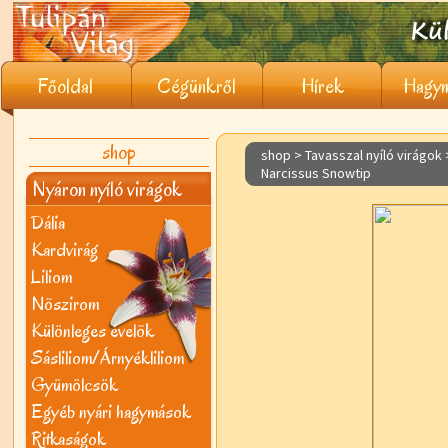
Főoldal
Cégünkről
Hírek
Hagym
shop
shop > Tavasszal nyíló virágok
Narcissus Snowtip
Nyáron nyíló virágok
Dália
Kardvirág
Liliom
Nõszirom
Különleges évelõk
Sásliliom/Árnyékliliom
Gyümölcsök
Egyéb nyári hagymások
Ritkaságok