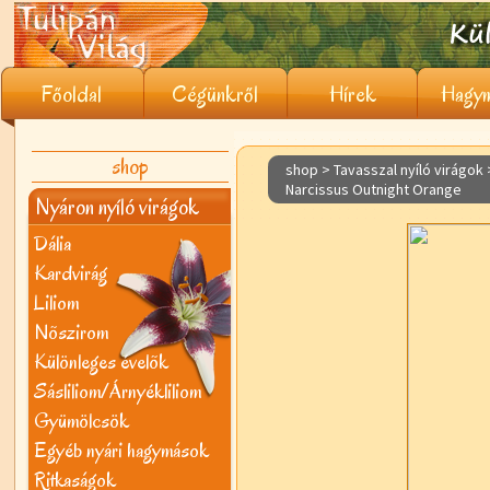
Főoldal
Cégünkről
Hírek
Hagym
shop
shop > Tavasszal nyíló virágok
Narcissus Outnight Orange
Nyáron nyíló virágok
Dália
Kardvirág
Liliom
Nõszirom
Különleges évelõk
Sásliliom/Árnyékliliom
Gyümölcsök
Egyéb nyári hagymások
Ritkaságok