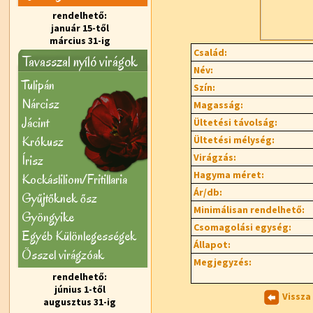
rendelhető:
január 15-től
március 31-ig
Család:
Tavasszal nyíló virágok
Név:
Tulipán
Szín:
Nárcisz
Magasság:
Jácint
Ültetési távolság:
Krókusz
Ültetési mélység:
Virágzás:
Írisz
Hagyma méret:
Kockásliliom/Fritillaria
Ár/db:
Gyűjtőknek ősz
Minimálisan rendelhető:
Gyöngyike
Csomagolási egység:
Egyéb Különlegességek
Állapot:
Õsszel virágzóak
Megjegyzés:
rendelhető:
június 1-től
Vissza
augusztus 31-ig