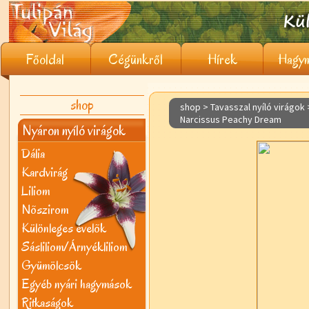
Főoldal
Cégünkről
Hírek
Hagym
shop
shop > Tavasszal nyíló virágok
Narcissus Peachy Dream
Nyáron nyíló virágok
Dália
Kardvirág
Liliom
Nõszirom
Különleges évelõk
Sásliliom/Árnyékliliom
Gyümölcsök
Egyéb nyári hagymások
Ritkaságok