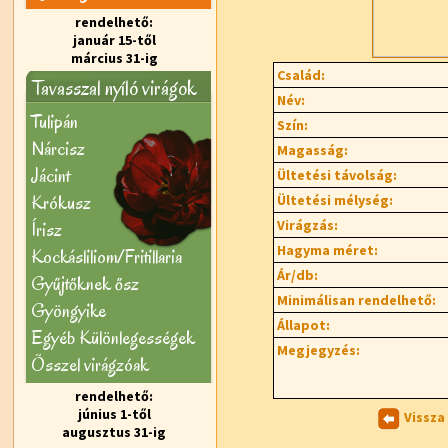
rendelhető:
január 15-től
március 31-ig
Család:
Tavasszal nyíló virágok
Név:
Tulipán
Szín:
Nárcisz
Magasság:
Jácint
Ültetési távolság:
Krókusz
Ültetési mélység:
Virágzás:
Írisz
Hagyma méret:
Kockásliliom/Fritillaria
Ár/db:
Gyűjtőknek ősz
Minimálisan rendelhető:
Gyöngyike
Állapot:
Egyéb Különlegességek
Megjegyzés:
Õsszel virágzóak
rendelhető:
június 1-től
Vissza
augusztus 31-ig