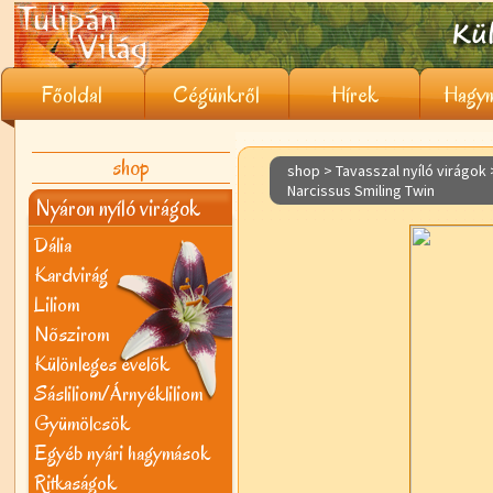
Főoldal
Cégünkről
Hírek
Hagym
shop
shop > Tavasszal nyíló virágok
Narcissus Smiling Twin
Nyáron nyíló virágok
Dália
Kardvirág
Liliom
Nõszirom
Különleges évelõk
Sásliliom/Árnyékliliom
Gyümölcsök
Egyéb nyári hagymások
Ritkaságok