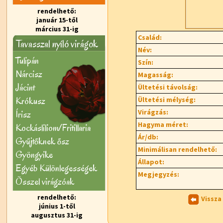
rendelhető:
január 15-től
március 31-ig
Család:
Tavasszal nyíló virágok
Név:
Tulipán
Szín:
Nárcisz
Magasság:
Jácint
Ültetési távolság:
Krókusz
Ültetési mélység:
Virágzás:
Írisz
Hagyma méret:
Kockásliliom/Fritillaria
Ár/db:
Gyűjtőknek ősz
Minimálisan rendelhető:
Gyöngyike
Állapot:
Egyéb Különlegességek
Megjegyzés:
Õsszel virágzóak
rendelhető:
Vissza
június 1-től
augusztus 31-ig