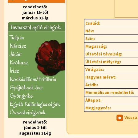
rendelhető:
január 15-től
március 31-ig
Család:
Tavasszal nyíló virágok
Név:
Tulipán
Szín:
Nárcisz
Magasság:
Jácint
Ültetési távolság:
Krókusz
Ültetési mélység:
Virágzás:
Írisz
Hagyma méret:
Kockásliliom/Fritillaria
Ár/db:
Gyűjtőknek ősz
Minimálisan rendelhető:
Gyöngyike
Állapot:
Egyéb Különlegességek
Megjegyzés:
Õsszel virágzóak
Vissza
rendelhető:
június 1-től
augusztus 31-ig