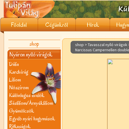
Főoldal
Cégünkről
Hírek
Hagym
shop
shop > Tavasszal nyíló virágok
Narcissus Campernellen doubl
Nyáron nyíló virágok
Dália
Kardvirág
Liliom
Nõszirom
Különleges évelõk
Sásliliom/Árnyékliliom
Gyümölcsök
Egyéb nyári hagymások
Ritkaságok