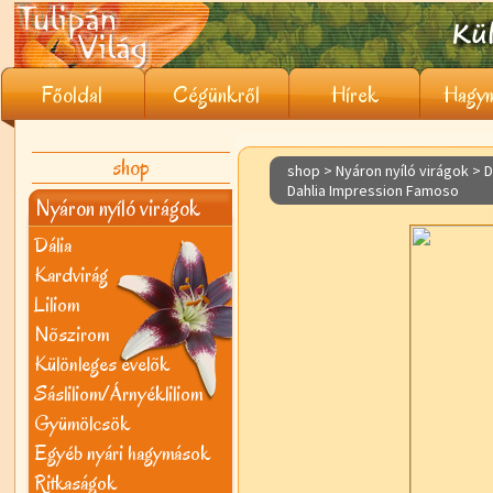
Főoldal
Cégünkről
Hírek
Hagym
shop
shop > Nyáron nyíló virágok >
D
Dahlia Impression Famoso
Nyáron nyíló virágok
Dália
Kardvirág
Liliom
Nõszirom
Különleges évelõk
Sásliliom/Árnyékliliom
Gyümölcsök
Egyéb nyári hagymások
Ritkaságok