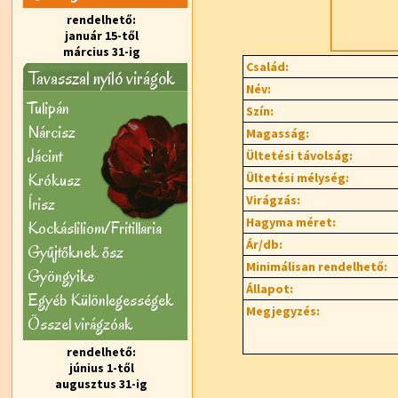
rendelhető:
január 15-től
március 31-ig
Család:
Tavasszal nyíló virágok
Név:
Tulipán
Szín:
Nárcisz
Magasság:
Jácint
Ültetési távolság:
Krókusz
Ültetési mélység:
Virágzás:
Írisz
Hagyma méret:
Kockásliliom/Fritillaria
Ár/db:
Gyűjtőknek ősz
Minimálisan rendelhető:
Gyöngyike
Állapot:
Egyéb Különlegességek
Megjegyzés:
Õsszel virágzóak
rendelhető:
június 1-től
augusztus 31-ig