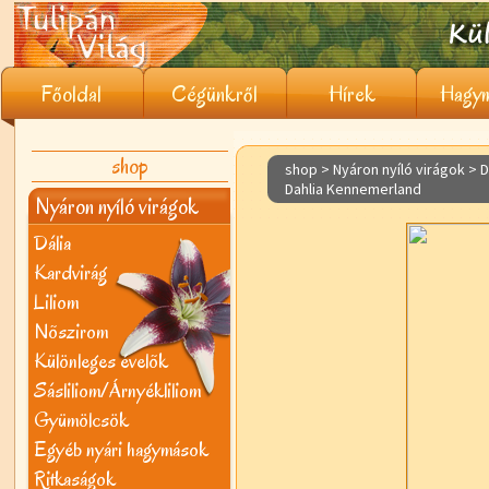
Főoldal
Cégünkről
Hírek
Hagym
shop
shop > Nyáron nyíló virágok >
D
Dahlia Kennemerland
Nyáron nyíló virágok
Dália
Kardvirág
Liliom
Nõszirom
Különleges évelõk
Sásliliom/Árnyékliliom
Gyümölcsök
Egyéb nyári hagymások
Ritkaságok