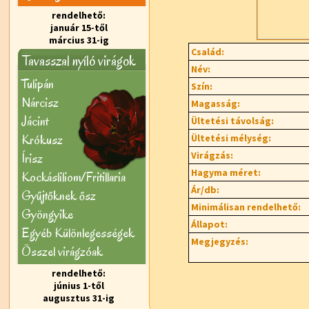
rendelhető:
január 15-től
március 31-ig
Család:
Tavasszal nyíló virágok
Név:
Tulipán
Szín:
Nárcisz
Magasság:
Jácint
Ültetési távolság:
Krókusz
Ültetési mélység:
Virágzás:
Írisz
Hagyma méret:
Kockásliliom/Fritillaria
Ár/db:
Gyűjtőknek ősz
Minimálisan rendelhető:
Gyöngyike
Állapot:
Egyéb Különlegességek
Megjegyzés:
Õsszel virágzóak
rendelhető:
június 1-től
augusztus 31-ig