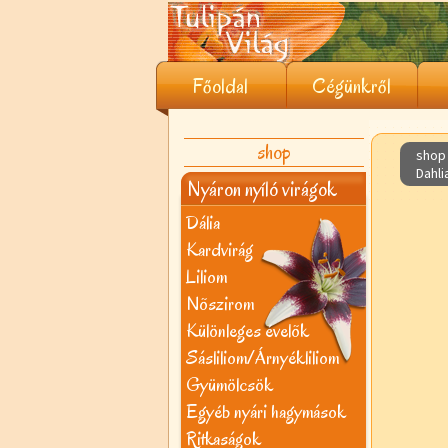
Főoldal
Cégünkről
shop
shop 
Dahli
Nyáron nyíló virágok
Dália
Kardvirág
Liliom
Nõszirom
Különleges évelõk
Sásliliom/Árnyékliliom
Gyümölcsök
Egyéb nyári hagymások
Ritkaságok