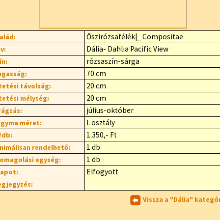
Őszirózsafélék|_ Compositae
alád:
Dália- Dahlia Pacific View
v:
rózsaszín-sárga
ín:
70 cm
gasság:
20 cm
tetési távolság:
20 cm
tetési mélység:
július-október
rágzás:
I. osztály
gyma méret:
1.350,- Ft
/db:
1 db
nimálisan rendelhető:
1 db
omagolási egység:
Elfogyott
lapot:
gjegyzés:
Vissza a "Dália" kategó