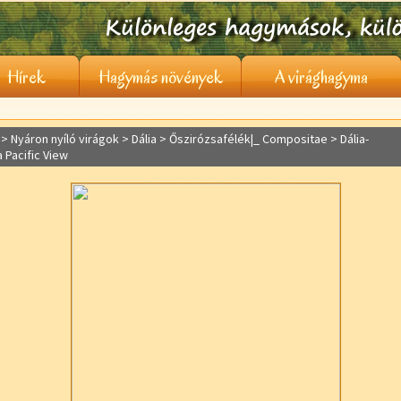
Hírek
Hagymás növények
A virághagyma
> Nyáron nyíló virágok >
Dália
> Őszirózsafélék|_ Compositae > Dália-
a Pacific View