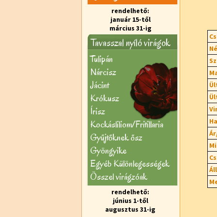
rendelhető:
január 15-től
március 31-ig
Cs
Tavasszal nyíló virágok
Né
Tulipán
Sz
Nárcisz
Ma
Jácint
Ül
Krókusz
Ül
Vi
Írisz
Ha
Kockásliliom/Fritillaria
Ár
Gyűjtőknek ősz
Mi
Gyöngyike
Cs
Egyéb Különlegességek
Ál
Õsszel virágzóak
Me
rendelhető:
június 1-től
augusztus 31-ig