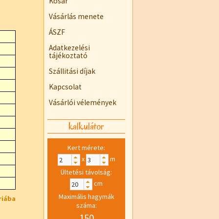
Kosár
Vásárlás menete
ÁSZF
Adatkezelési
tájékoztató
Szállitási díjak
Kapcsolat
Vásárlói vélemények
kalkulátor
Kert mérete:
x
m
Ültetési távolság:
cm
Maximális hagymák
riába
száma:
150