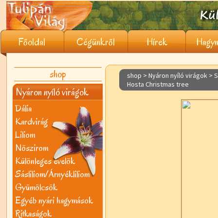
Főoldal
Cégünkről
Hírek
Hagym
shop
shop > Nyáron nyíló virágok >
S
Hosta Christmas tree
Nyáron nyíló virágok
Dália
Kardvirág
Liliom
Nõszirom
Különleges évelõk
Sásliliom/Árnyékliliom
Gyümölcsök
Egyéb nyári hagymások
Ritkaságok