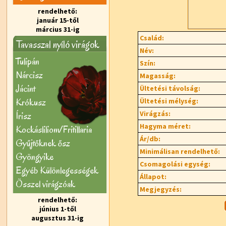
rendelhető:
január 15-től
március 31-ig
Család:
Tavasszal nyíló virágok
Név:
Tulipán
Szín:
Nárcisz
Magasság:
Jácint
Ültetési távolság:
Krókusz
Ültetési mélység:
Virágzás:
Írisz
Hagyma méret:
Kockásliliom/Fritillaria
Ár/db:
Gyűjtőknek ősz
Minimálisan rendelhető:
Gyöngyike
Csomagolási egység:
Egyéb Különlegességek
Állapot:
Õsszel virágzóak
Megjegyzés:
rendelhető:
június 1-től
augusztus 31-ig