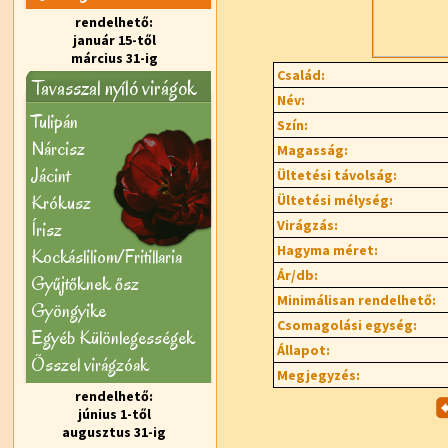
rendelhető:
január 15-től
március 31-ig
Család:
Tavasszal nyíló virágok
Név:
Tulipán
Szín:
Nárcisz
Magasság:
Jácint
Ültetési távolság:
Krókusz
Ültetési mélység:
Virágzás:
Írisz
Hagyma méret:
Kockásliliom/Fritillaria
Ár/db:
Gyűjtőknek ősz
Minimálisan rendelhető:
Gyöngyike
Csomagolási egység:
Egyéb Különlegességek
Állapot:
Õsszel virágzóak
Megjegyzés:
rendelhető:
június 1-től
augusztus 31-ig