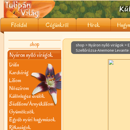
Főoldal
Cégünkről
Hírek
Hagym
shop
shop > Nyáron nyíló virágok >
E
Szellőrózsa-Anemone Levante 
Nyáron nyíló virágok
Dália
Kardvirág
Liliom
Nõszirom
Különleges évelõk
Sásliliom/Árnyékliliom
Gyümölcsök
Egyéb nyári hagymások
Ritkaságok