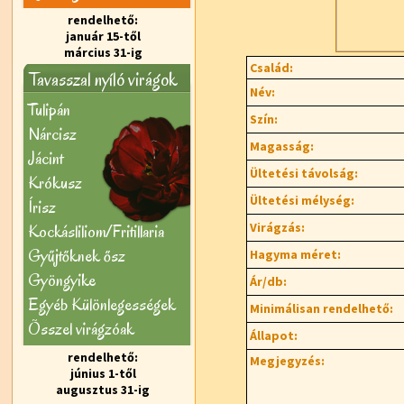
rendelhető:
január 15-től
március 31-ig
Család:
Tavasszal nyíló virágok
Név:
Tulipán
Szín:
Nárcisz
Magasság:
Jácint
Ültetési távolság:
Krókusz
Ültetési mélység:
Írisz
Virágzás:
Kockásliliom/Fritillaria
Gyűjtőknek ősz
Hagyma méret:
Gyöngyike
Ár/db:
Egyéb Különlegességek
Minimálisan rendelhető:
Õsszel virágzóak
Állapot:
rendelhető:
Megjegyzés:
június 1-től
augusztus 31-ig