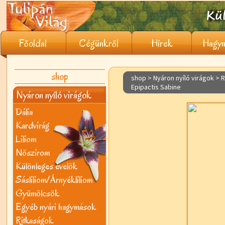
Főoldal
Cégünkről
Hírek
Hagym
shop
shop > Nyáron nyíló virágok >
R
Epipactis Sabine
Nyáron nyíló virágok
Dália
Kardvirág
Liliom
Nõszirom
Különleges évelõk
Sásliliom/Árnyékliliom
Gyümölcsök
Egyéb nyári hagymások
Ritkaságok