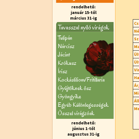
rendelhető:
január 15-től
március 31-ig
Cs
Tavasszal nyíló virágok
Né
Tulipán
Sz
Nárcisz
Ma
Jácint
Ül
Krókusz
Ül
Vi
Írisz
Ha
Kockásliliom/Fritillaria
Ár
Gyűjtőknek ősz
Mi
Gyöngyike
Ál
Egyéb Különlegességek
Me
Õsszel virágzóak
rendelhető:
június 1-től
augusztus 31-ig