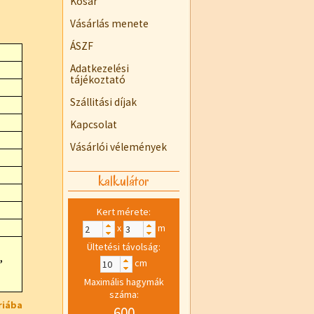
Kosár
Vásárlás menete
ÁSZF
Adatkezelési
tájékoztató
Szállitási díjak
Kapcsolat
Vásárlói vélemények
kalkulátor
Kert mérete:
x
m
Ültetési távolság:
,
cm
Maximális hagymák
száma:
riába
600