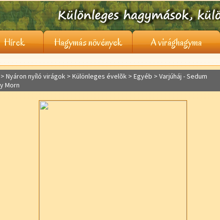
Hírek
Hagymás növények
A virághagyma
> Nyáron nyíló virágok >
Különleges évelõk
> Egyéb > Varjúháj - Sedum
ty Morn