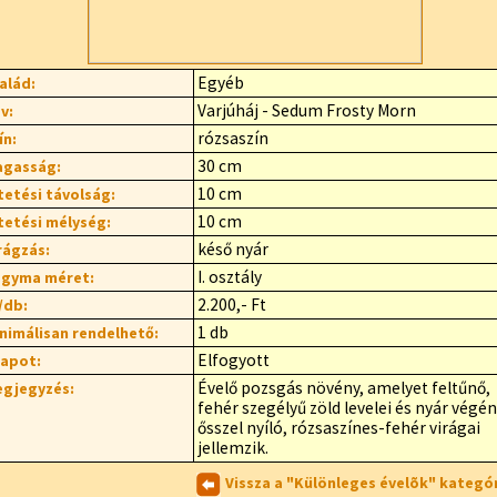
Egyéb
alád:
Varjúháj - Sedum Frosty Morn
v:
rózsaszín
ín:
30 cm
gasság:
10 cm
tetési távolság:
10 cm
tetési mélység:
késő nyár
rágzás:
I. osztály
gyma méret:
2.200,- Ft
/db:
1 db
nimálisan rendelhető:
Elfogyott
lapot:
Évelő pozsgás növény, amelyet feltűnő,
gjegyzés:
fehér szegélyű zöld levelei és nyár végén
ősszel nyíló, rózsaszínes-fehér virágai
jellemzik.
Vissza a "Különleges évelõk" kategó