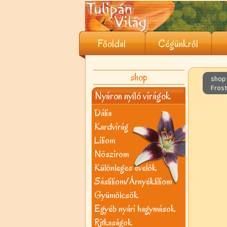
Főoldal
Cégünkről
shop
shop 
Fros
Nyáron nyíló virágok
Dália
Kardvirág
Liliom
Nõszirom
Különleges évelõk
Sásliliom/Árnyékliliom
Gyümölcsök
Egyéb nyári hagymások
Ritkaságok